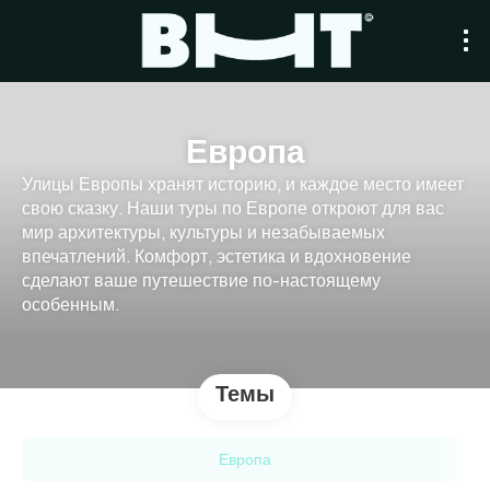
Европа
Улицы Европы хранят историю, и каждое место имеет
свою сказку. Наши туры по Европе откроют для вас
мир архитектуры, культуры и незабываемых
впечатлений. Комфорт, эстетика и вдохновение
сделают ваше путешествие по-настоящему
особенным.
Темы
Европа