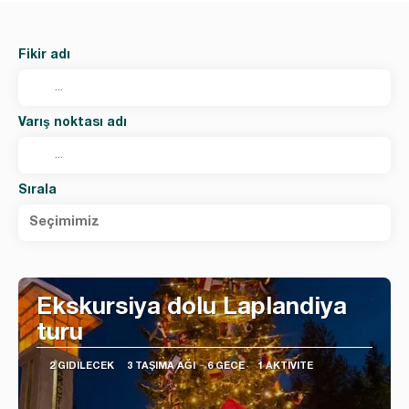
Fikir adı
Varış noktası adı
Sırala
Seçimimiz
Ekskursiya dolu Laplandiya
turu
2 GIDILECEK
3 TAŞIMA AĞI
6 GECE
1 AKTIVITE