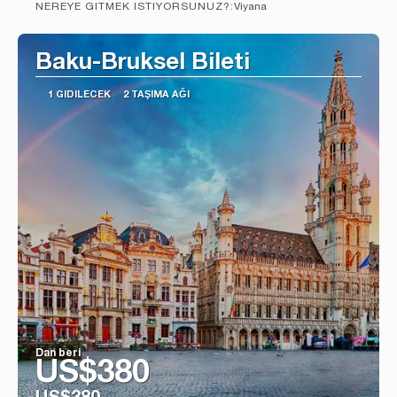
Viyana
NEREYE GITMEK ISTIYORSUNUZ?:
Görüntüle
Baku-Bruksel Bileti
1 GIDILECEK
2 TAŞIMA AĞI
Dan beri
US$380