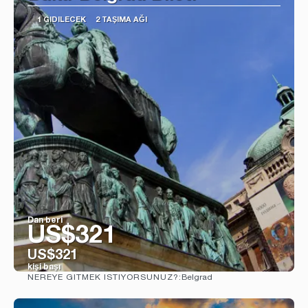
1 GIDILECEK
2 TAŞIMA AĞI
Dan beri
US$321
US$321
kişi başı
Belgrad
NEREYE GITMEK ISTIYORSUNUZ?:
Görüntüle