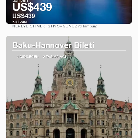
Dan beri
US$439
US$439
kişi başı
Hamburg
NEREYE GITMEK ISTIYORSUNUZ?:
Görüntüle
Baku-Hannover Bileti
1 GIDILECEK
2 TAŞIMA AĞI