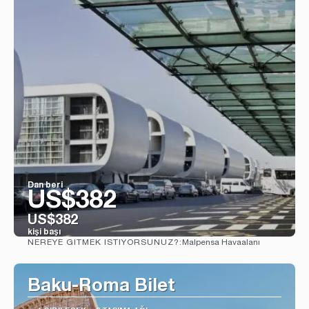
Dan beri
US$382
US$382
kişi başı
Malpensa Havaalanı
NEREYE GITMEK ISTIYORSUNUZ?:
Görüntüle
Baku-Roma Bilet