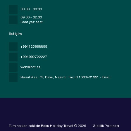
09:00 - 00:00
09;00 - 02;00
Saat yaz saati
İletişim
+994125998899
+994992722227
web@bht.az
Rasul Rza, 75, Baku, Nasimi
, Tax Id 1303431991 - Baku
Tüm hakları saklıdır Baku Holiday Travel © 2026
Gizlilik Politikası