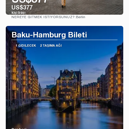
US$377
US$377
kişi başı
Berlin
NEREYE GITMEK ISTIYORSUNUZ?:
Görüntüle
Baku-Hamburg Bileti
1 GIDILECEK
2 TAŞIMA AĞI