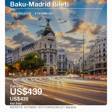
Baku-Madrid Bileti
1 GIDILECEK
2 TAŞIMA AĞI
Dan beri
US$439
US$439
kişi başı
Madrid
NEREYE GITMEK ISTIYORSUNUZ?:
Görüntüle