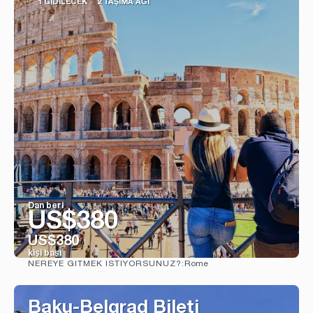
1 GIDILECEK
2 TAŞIMA AĞI
Dan beri
US$380
US$380
kişi başı
Rome
NEREYE GITMEK ISTIYORSUNUZ?:
Görüntüle
Baku-Belgrad Bileti