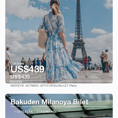
Dan beri
US$439
US$439
kişi başı
Paris
NEREYE GITMEK ISTIYORSUNUZ?:
Görüntüle
Bakuden Milanoya Bilet
1 GIDILECEK
2 TAŞIMA AĞI