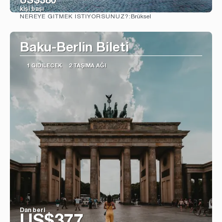
US$380
kişi başı
Brüksel
NEREYE GITMEK ISTIYORSUNUZ?:
Görüntüle
Baku-Berlin Bileti
1 GIDILECEK
2 TAŞIMA AĞI
Dan beri