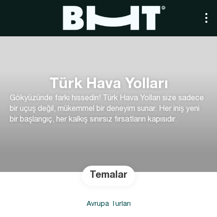
Türk Hava Yolları
Gökyüzünde farkı hissedin! Türk Hava Yolları size sadece
bir uçuş değil, mükemmel bir deneyim sunar. Her iniş yeni
bir başlangıç, her kalkış sınırsız fırsatların kapısıdır.
Temalar
Avrupa Turları