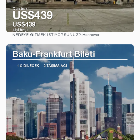
Dan beri
US$439
US$439
kişi başı
Hannover
NEREYE GITMEK ISTIYORSUNUZ?:
Görüntüle
Baku-Frankfurt Bileti
1 GIDILECEK
2 TAŞIMA AĞI