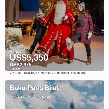
Dan beri
US$5,350
US$2,675
kişi başı
Helsinki · Rovaniemi
ZIYARET EDILECEK NOKTALAR
Görüntüle
Baku-Paris Bilet
1 GIDILECEK
2 TAŞIMA AĞI