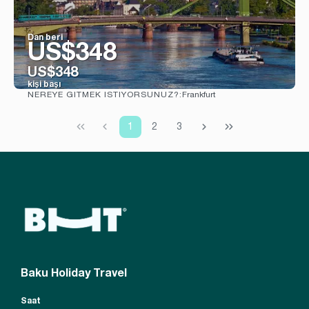
Dan beri
US$348
US$348
kişi başı
Frankfurt
NEREYE GITMEK ISTIYORSUNUZ?:
Görüntüle
1
2
3
Baku Holiday Travel
Saat