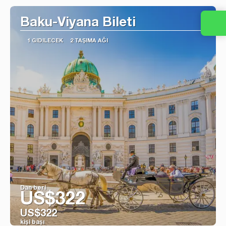
Baku-Viyana Bileti
1 GIDILECEK
2 TAŞIMA AĞI
Dan beri
US$322
US$322
kişi başı