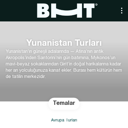
Yunanistan Turları
Yunanistan’ın güneşli adalarında — Atina’nın antik
Akropolis’inden Santorini’nin gün batımına, Mykonos’un
mavi-beyaz sokaklarından Girit’in doğal harikalarına kadar
her an yolculuğunuza kanat ekler. Burası hem kültürün hem
de tatilin merkezidir.
Temalar
Avrupa Turları