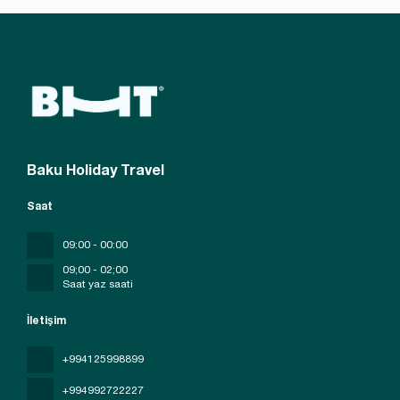
Baku Holiday Travel
Saat
09:00 - 00:00
09;00 - 02;00
Saat yaz saati
İletişim
+994125998899
+994992722227