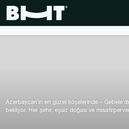
Azerbaycan’ın en güzel köşelerinde – Gebele’den
bekliyor. Her şehir, eşsiz doğası ve misafirperver