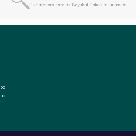
Bu kriterlere göre bir Seyahat Paketi bulunamadı
:00
;00
aati