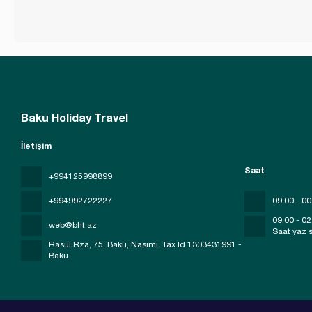
Baku Holiday Travel
İletişim
Saat
+994125998899
+994992722227
09:00 - 00
09;00 - 02
web@bht.az
Saat yaz s
Rasul Rza, 75, Baku, Nasimi
, Tax Id 1303431991 -
Baku