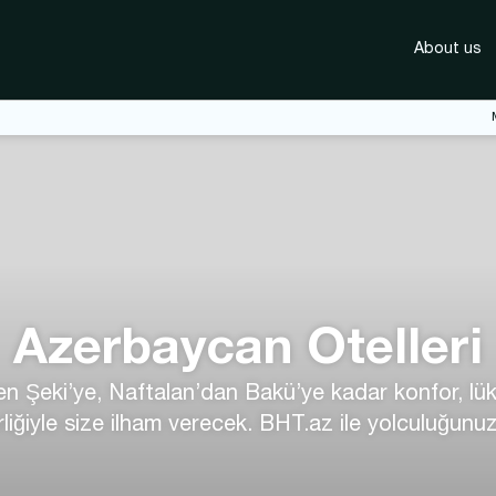
About us
Azerbaycan Otelleri
 Şeki’ye, Naftalan’dan Bakü’ye kadar konfor, lüks 
liğiyle size ilham verecek. BHT.az ile yolculuğunuzu