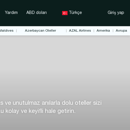
Yardım
ABD doları
Türkçe
Giriş yap
Maldives
Azerbaycan Oteller
AZAL Airlines
Amerika
Avrupa
ve unutulmaz anılarla dolu oteller sizi
 kolay ve keyifli hale getirin.