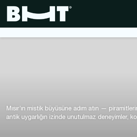
Mısır’ın mistik büyüsüne adım atın — piramitleri
antik uygarlığın izinde unutulmaz deneyimler, konf