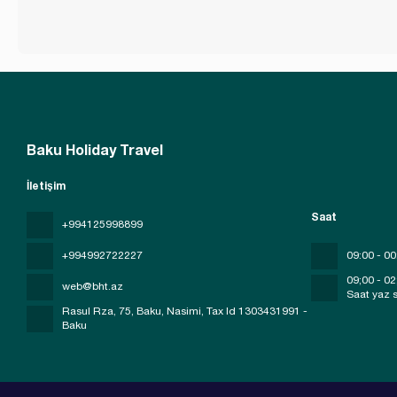
Baku Holiday Travel
İletişim
Saat
+994125998899
+994992722227
09:00 - 00
09;00 - 02
web@bht.az
Saat yaz s
Rasul Rza, 75, Baku, Nasimi
, Tax Id 1303431991 -
Baku