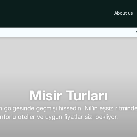
About us
Misir Turları
n gölgesinde geçmişi hissedin, Nil’in eşsiz ritminde
orlu oteller ve uygun fiyatlar sizi bekliyor.