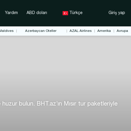
Yardım
ABD doları
Türkçe
Giriş yap
Maldives
Azerbaycan Oteller
AZAL Airlines
Amerika
Avrupa
 huzur bulun. BHT.az’ın Mısır tur paketleriyle