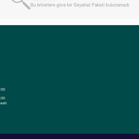
Bu kriterlere göre bir Seyahat Paketi bulunamadı
:00
;00
aati