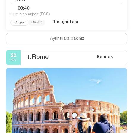
00:40
Fiumicino Airport
(FCO)
1 el çantası
+1 gün
BASIC
Ayrıntılara bakınız
22
Rome
Kalmak
1.
Kas