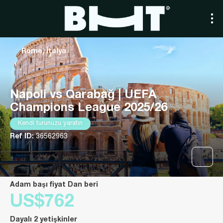
Rome, İtalya
Napoli vs Qarabağ | UEFA
Champions League 2025/26
Kendi turunuzu yaratın
Ref ID:
36562963
Adam başı fiyat Dan beri
US$762
Dayalı 2 yetişkinler