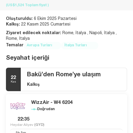
(US$1,524
Toplam fiyat
)
Oluşturuldu:
6 Ekim 2025 Pazartesi
Kalkış:
22 Kasım 2025 Cumartesi
Ziyaret edilecek noktalar:
Rome, İtalya , Napoli, İtalya ,
Rome, İtalya
Temalar
Avrupa Turları
İtalya Turları
Seyahat içeriği
Bakü’den Rome’ye ulaşım
22
Kas
Kalkış
WizzAir - W4 6204
Doğrudan
22:35
Heydar Aliyev
(GYD)
5h 5m