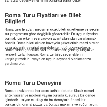
sanatsal değeriyle her yıl milyonlarca turist çeker.
Roma Turu Fiyatları ve Bilet
Bilgileri
Roma turu fiyatları, mevsime, uçak bileti ücretlerine ve seçilen
tur programına göre değişiklik gösterebilir. En uygun fiyatları
bulmak için erken rezervasyon avantajlarından yararlanmak
önerilir. Roma bileti alırken havayolu şirketlerinin resmi siteleri
veya güvenilir seyahat acenteleri en doğru kaynaklardır.
Roma turları genellikle otel konaklaması, şehir içi ulaşım ve
rehberli turları kapsar. Roma tur bilet seçeneklerini
karşılaştırmak, bütçeye en uygun seyahati planlamanıza
yardımcı olur.
Roma Turu Deneyimi
Roma sokaklarında her adım tarihle doludur. Klasik mimari,
antik yapılar ve modern yaşam burada kusursuz bir denge
içindedir. İtalyan mutfağı da bu deneyimin önemli bir
parçasıdır: orijinal pizza,
carbonara
makarna ve yoğun aromalı