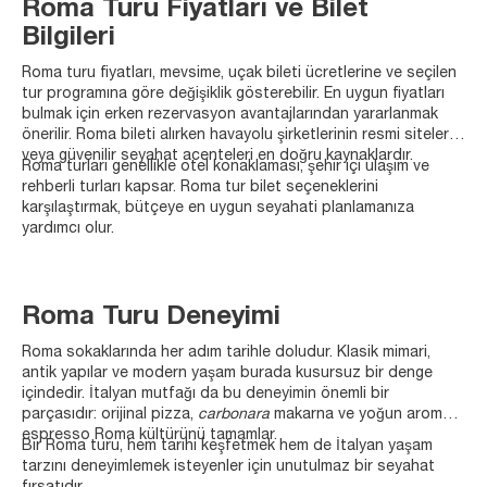
Roma Turu Fiyatları ve Bilet
Bilgileri
Roma turu fiyatları, mevsime, uçak bileti ücretlerine ve seçilen
tur programına göre değişiklik gösterebilir. En uygun fiyatları
bulmak için erken rezervasyon avantajlarından yararlanmak
önerilir. Roma bileti alırken havayolu şirketlerinin resmi siteleri
veya güvenilir seyahat acenteleri en doğru kaynaklardır.
Roma turları genellikle otel konaklaması, şehir içi ulaşım ve
rehberli turları kapsar. Roma tur bilet seçeneklerini
karşılaştırmak, bütçeye en uygun seyahati planlamanıza
yardımcı olur.
Roma Turu Deneyimi
Roma sokaklarında her adım tarihle doludur. Klasik mimari,
antik yapılar ve modern yaşam burada kusursuz bir denge
içindedir. İtalyan mutfağı da bu deneyimin önemli bir
parçasıdır: orijinal pizza,
carbonara
makarna ve yoğun aromalı
espresso Roma kültürünü tamamlar.
Bir Roma turu, hem tarihi keşfetmek hem de İtalyan yaşam
tarzını deneyimlemek isteyenler için unutulmaz bir seyahat