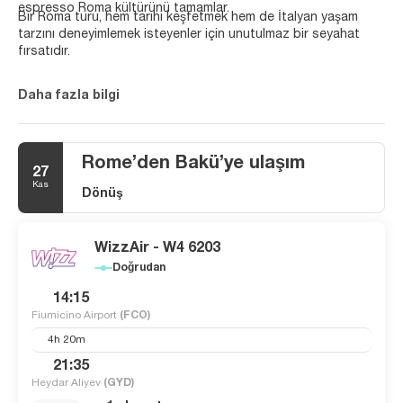
espresso Roma kültürünü tamamlar.
Bir Roma turu, hem tarihi keşfetmek hem de İtalyan yaşam
tarzını deneyimlemek isteyenler için unutulmaz bir seyahat
fırsatıdır.
Daha fazla bilgi
Rome’den Bakü’ye ulaşım
27
Kas
Dönüş
WizzAir - W4 6203
Doğrudan
14:15
Fiumicino Airport
(FCO)
4h 20m
21:35
Heydar Aliyev
(GYD)