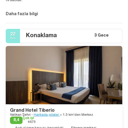
fırsatıdır.
Daha fazla bilgi
22
Konaklama
3 Gece
Kas
Grand Hotel Tiberio
Vatikan Şehri -
Haritada göster
> 1,5 km'den Merkez
Çok iyi
8,4
4675
Açık yüzme havuzu (sezonluk)
Fitness merkezi