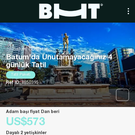
Batumi, Gürcistan
Batum'da Unutamayacağınız 4
günlük Tatil
Tatil Paketi
Ref ID:
8850315
Adam başı fiyat Dan beri
US$573
Dayalı 2 yetişkinler