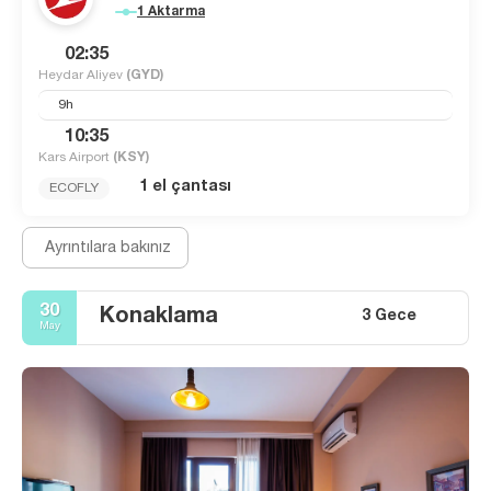
1 Aktarma
02:35
Heydar Aliyev
(GYD)
9h
10:35
Kars Airport
(KSY)
1 el çantası
ECOFLY
Ayrıntılara bakınız
30
Konaklama
3 Gece
May