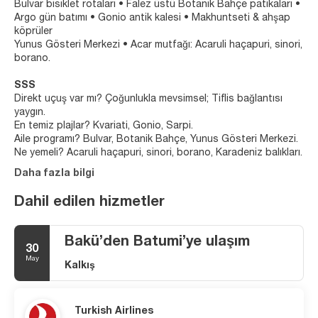
Bulvar bisiklet rotaları • Falez üstü Botanik Bahçe patikaları •
Argo gün batımı • Gonio antik kalesi • Makhuntseti & ahşap
köprüler
Yunus Gösteri Merkezi • Acar mutfağı: Acaruli haçapuri, sinori,
borano.
SSS
Direkt uçuş var mı? Çoğunlukla mevsimsel; Tiflis bağlantısı
yaygın.
En temiz plajlar? Kvariati, Gonio, Sarpi.
Aile programı? Bulvar, Botanik Bahçe, Yunus Gösteri Merkezi.
Ne yemeli? Acaruli haçapuri, sinori, borano, Karadeniz balıkları.
Daha fazla bilgi
Dahil edilen hizmetler
Bakü’den Batumi’ye ulaşım
30
May
Kalkış
Turkish Airlines