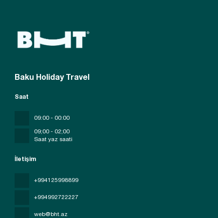
Baku Holiday Travel
Saat
09:00 - 00:00
09;00 - 02;00
Saat yaz saati
İletişim
+994125998899
+994992722227
web@bht.az