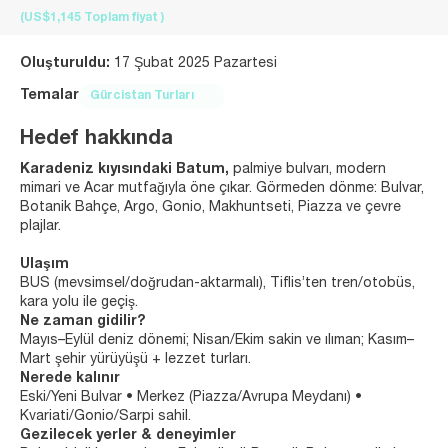
(US$1,145
Toplam fiyat
)
Oluşturuldu:
17 Şubat 2025 Pazartesi
Temalar
Gürcistan Turları
Hedef hakkında
Karadeniz kıyısındaki Batum,
palmiye bulvarı, modern
mimari ve Acar mutfağıyla öne çıkar. Görmeden dönme: Bulvar,
Botanik Bahçe, Argo, Gonio, Makhuntseti, Piazza ve çevre
plajlar.
Ulaşım
BUS (mevsimsel/doğrudan‑aktarmalı), Tiflis’ten tren/otobüs,
kara yolu ile geçiş.
Ne zaman gidilir?
Mayıs–Eylül deniz dönemi; Nisan/Ekim sakin ve ılıman; Kasım–
Mart şehir yürüyüşü + lezzet turları.
Nerede kalınır
Eski/Yeni Bulvar • Merkez (Piazza/Avrupa Meydanı) •
Kvariati/Gonio/Sarpi sahil.
Gezilecek yerler & deneyimler