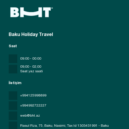
Baku Holiday Travel
Saat
09:00 - 00:00
09;00 - 02;00
Saat yaz saati
İletişim
+994125998899
+994992722227
web@bht.az
Rasul Rza, 75, Baku, Nasimi
, Tax Id 1303431991 - Baku