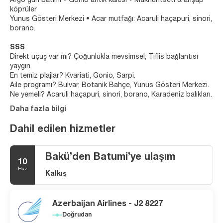
Argo gün batımı • Gonio antik kalesi • Makhuntseti & ahşap
köprüler
Yunus Gösteri Merkezi • Acar mutfağı: Acaruli haçapuri, sinori,
borano.
SSS
Direkt uçuş var mı? Çoğunlukla mevsimsel; Tiflis bağlantısı
yaygın.
En temiz plajlar? Kvariati, Gonio, Sarpi.
Aile programı? Bulvar, Botanik Bahçe, Yunus Gösteri Merkezi.
Ne yemeli? Acaruli haçapuri, sinori, borano, Karadeniz balıkları.
Daha fazla bilgi
Dahil edilen hizmetler
Bakü’den Batumi’ye ulaşım
10
Haz
Kalkış
Azerbaijan Airlines - J2 8227
Doğrudan