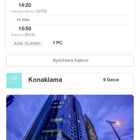
14:20
Heydar Aliyev
(GYD)
1h 30m
15:50
Batumi
(BUS)
1 PC
AZAL CLASSIC
Ayrıntılara bakınız
10
Konaklama
6 Gece
Haz