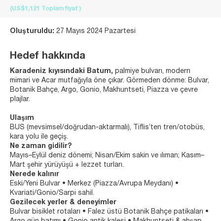
(US$1,121
Toplam fiyat
)
Oluşturuldu:
27 Mayıs 2024 Pazartesi
Hedef hakkında
Karadeniz kıyısındaki Batum,
palmiye bulvarı, modern
mimari ve Acar mutfağıyla öne çıkar. Görmeden dönme: Bulvar,
Botanik Bahçe, Argo, Gonio, Makhuntseti, Piazza ve çevre
plajlar.
Ulaşım
BUS (mevsimsel/doğrudan‑aktarmalı), Tiflis’ten tren/otobüs,
kara yolu ile geçiş.
Ne zaman gidilir?
Mayıs–Eylül deniz dönemi; Nisan/Ekim sakin ve ılıman; Kasım–
Mart şehir yürüyüşü + lezzet turları.
Nerede kalınır
Eski/Yeni Bulvar • Merkez (Piazza/Avrupa Meydanı) •
Kvariati/Gonio/Sarpi sahil.
Gezilecek yerler & deneyimler
Bulvar bisiklet rotaları • Falez üstü Botanik Bahçe patikaları •