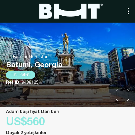
Batumi, Gürcistan
Batumi, Georgia
Tatil Paketi
Ref ID:
9488125
Adam başı fiyat Dan beri
US$560
Dayalı 2 yetişkinler