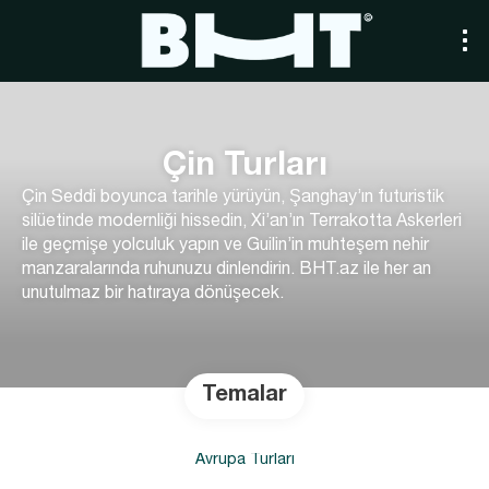
Çin Turları
Çin Seddi boyunca tarihle yürüyün, Şanghay’ın futuristik
silüetinde modernliği hissedin, Xi’an’ın Terrakotta Askerleri
ile geçmişe yolculuk yapın ve Guilin’in muhteşem nehir
manzaralarında ruhunuzu dinlendirin. BHT.az ile her an
unutulmaz bir hatıraya dönüşecek.
Temalar
Avrupa Turları