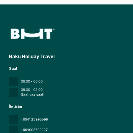
Baku Holiday Travel
Saat
09:00 - 00:00
09;00 - 02;00
Saat yaz saati
İletişim
+994125998899
+994992722227