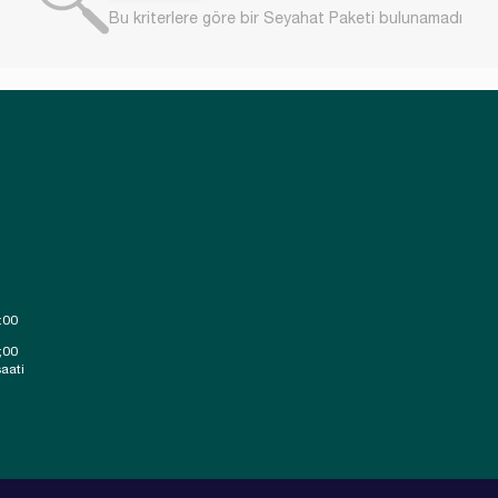
Bu kriterlere göre bir Seyahat Paketi bulunamadı
:00
;00
aati