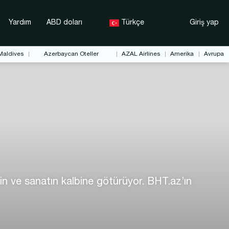
Yardım
ABD doları
Türkçe
Giriş yap
Maldives
Azerbaycan Oteller
AZAL Airlines
Amerika
Avrupa
in ve sanatın kalbine götürüyor. BHT.az’ın