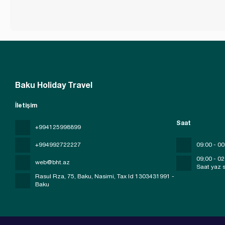
Baku Holiday Travel
İletişim
Saat
+994125998899
+994992722227
09:00 - 00
09;00 - 02
web@bht.az
Saat yaz s
Rasul Rza, 75, Baku, Nasimi
, Tax Id 1303431991 -
Baku