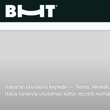
İtalya’nın büyüsünü keşfedin — Roma, Venedik, F
İtalya turlarıyla unutulmaz kültür, lezzetli mut