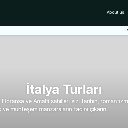
About us
İtalya Turları
loransa ve Amalfi sahilleri sizi tarihin, romantizm
fak ve muhteşem manzaraların tadını çıkarın.