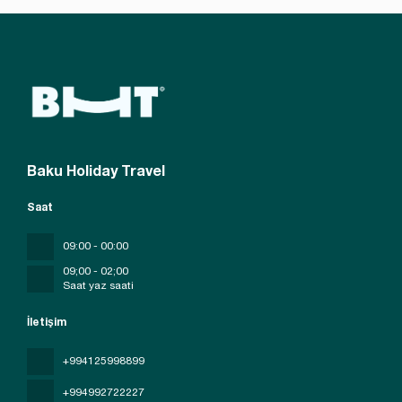
Baku Holiday Travel
Saat
09:00 - 00:00
09;00 - 02;00
Saat yaz saati
İletişim
+994125998899
+994992722227