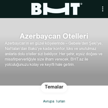
Azerbaycan Otelleri
Azerbaycan’ın en güzel köşelerinde – Gebele’den Şeki’ye,
Naftalan’dan Bakü’ye kadar konfor, lüks ve unutulmaz
anılarla dolu oteller sizi bekliyor. Her şehir, eşsiz doğası ve
misafirperverliğiyle size ilham verecek. BHT.az ile
yolculuğunuzu kolay ve keyifli hale getirin.
Temalar
Avrupa Turları