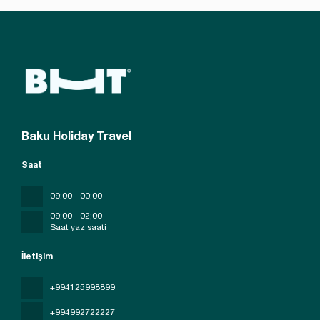
Baku Holiday Travel
Saat
09:00 - 00:00
09;00 - 02;00
Saat yaz saati
İletişim
+994125998899
+994992722227