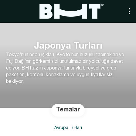
Japonya Turları
Tokyo’nun neon ışıkları, Kyoto’nun huzurlu tapınakları ve
Fuji Dağı’nın görkemi sizi unutulmaz bir yolculuğa davet
ediyor. BHT.az’ın Japonya turlarıyla bireysel ve grup
paketleri, konforlu konaklama ve uygun fiyatlar sizi
bekliyor.
Temalar
Avrupa Turları