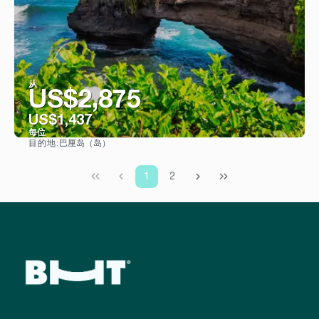
从
US$2,875
US$1,437
每位
巴厘岛（岛）
目的地:
看到
1
2