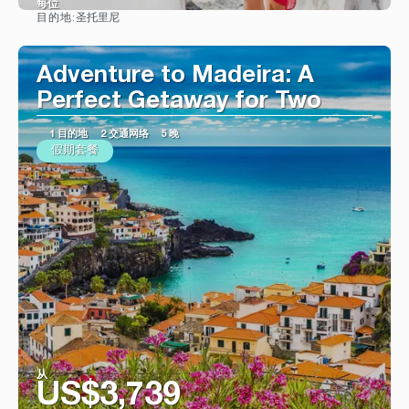
每位
圣托里尼
目的地:
看到
Adventure to Madeira: A
Perfect Getaway for Two
1 目的地
2 交通网络
5 晚
假期套餐
从
US$3,739