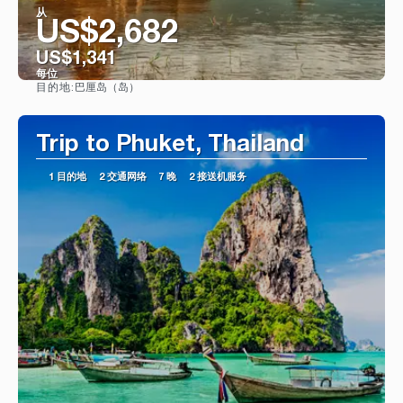
从
US$2,682
US$1,341
每位
巴厘岛（岛）
目的地:
看到
Trip to Phuket, Thailand
1 目的地
2 交通网络
7 晚
2 接送机服务