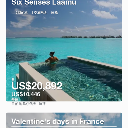
Six Senses Laamu
2 目的地
3 交通网络
10 晚
从
US$20,892
US$10,446
每位
马尔代夫 · 迪拜
目的地
看到
Valentine's days in France