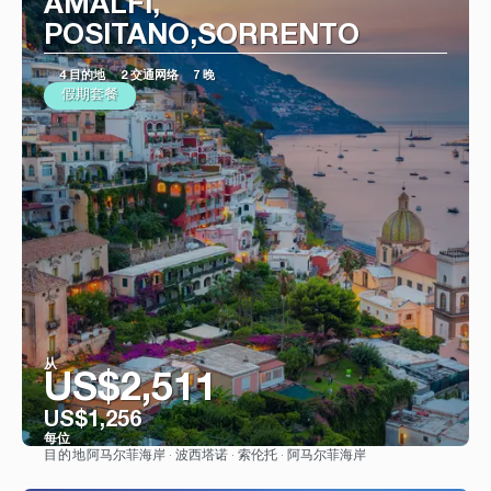
AMALFI,
POSITANO,SORRENTO
4 目的地
2 交通网络
7 晚
假期套餐
从
US$2,511
US$1,256
每位
阿马尔菲海岸 · 波西塔诺 · 索伦托 · 阿马尔菲海岸
目的地
看到