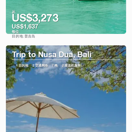
从
US$3,273
US$1,637
每位
普吉岛
目的地:
看到
Trip to Nusa Dua, Bali
1 目的地
2 交通网络
7 晚
2 接送机服务