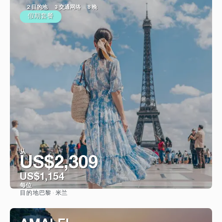
2 目的地
3 交通网络
8 晚
假期套餐
从
US$2,309
US$1,154
每位
巴黎 · 米兰
目的地
看到