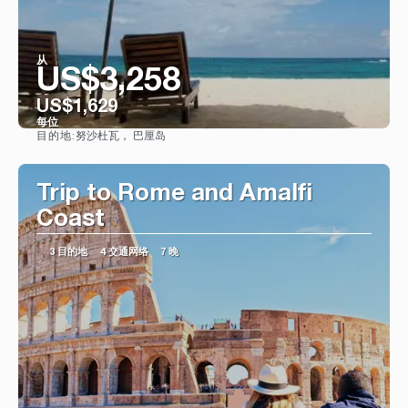
从
US$3,258
US$1,629
每位
努沙杜瓦， 巴厘岛
目的地:
看到
Trip to Rome and Amalfi
Coast
3 目的地
4 交通网络
7 晚