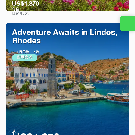
US$1,870
每位
木
目的地:
看到
Adventure Awaits in Lindos,
Rhodes
1 目的地
7 晚
假期套餐
从