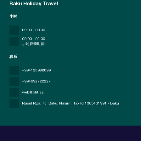
Baku Holiday Travel
小时
09:00 - 00:00
09;00 - 02;00
小时夏季时间
联系
+994125998899
+994992722227
web@bht.az
Rasul Rza, 75, Baku, Nasimi
, Tax Id 1303431991 - Baku