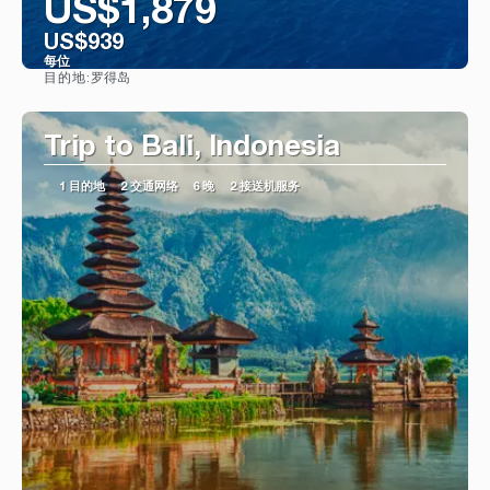
US$1,879
US$939
每位
罗得岛
目的地:
看到
Trip to Bali, Indonesia
1 目的地
2 交通网络
6 晚
2 接送机服务