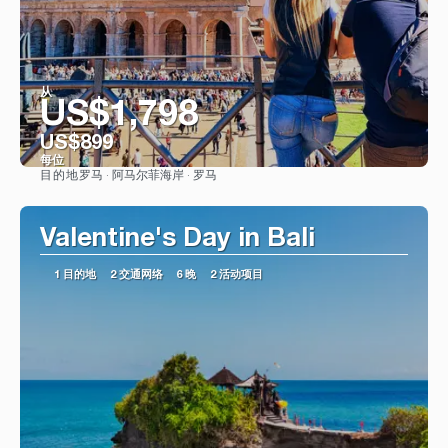
从
US$1,798
US$899
每位
罗马 · 阿马尔菲海岸 · 罗马
目的地
看到
Valentine's Day in Bali
1 目的地
2 交通网络
6 晚
2 活动项目