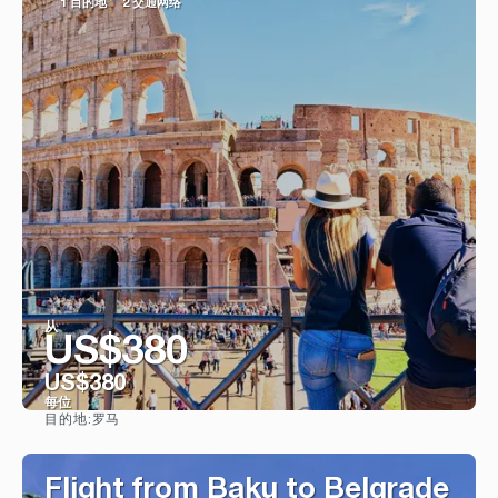
1 目的地
2 交通网络
从
US$380
US$380
每位
罗马
目的地:
看到
Flight from Baku to Belgrade