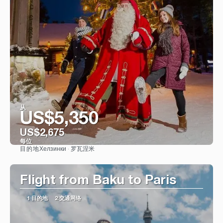
从
US$5,350
US$2,675
每位
Хелзинки · 罗瓦涅米
目的地
看到
Flight from Baku to Paris
1 目的地
2 交通网络