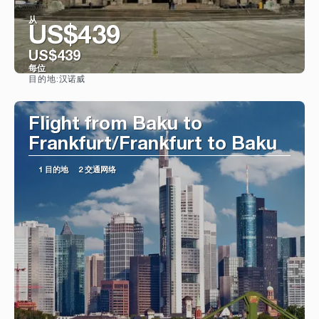
从
US$439
US$439
每位
汉诺威
目的地:
看到
Flight from Baku to
Frankfurt/Frankfurt to Baku
1 目的地
2 交通网络