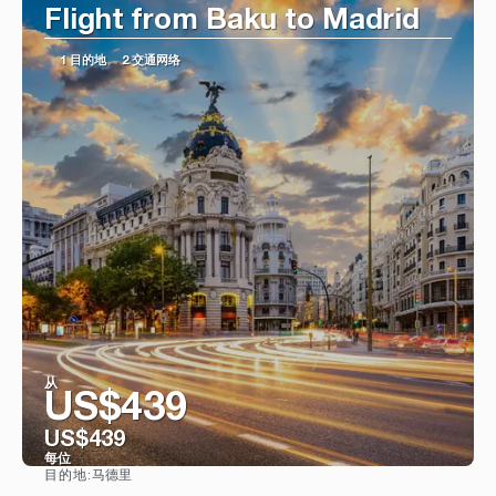
Flight from Baku to Madrid
1 目的地
2 交通网络
从
US$439
US$439
每位
马德里
目的地:
看到