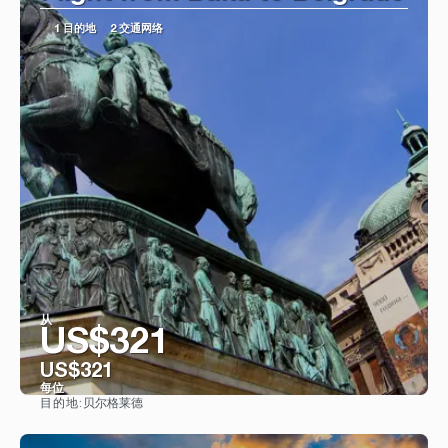
1 目的地
2 交通网络
从
US$321
US$321
每位
贝尔格莱德
目的地:
看到