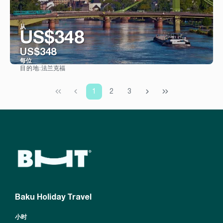
从
US$348
US$348
每位
法兰克福
目的地:
看到
1
2
3
Baku Holiday Travel
小时