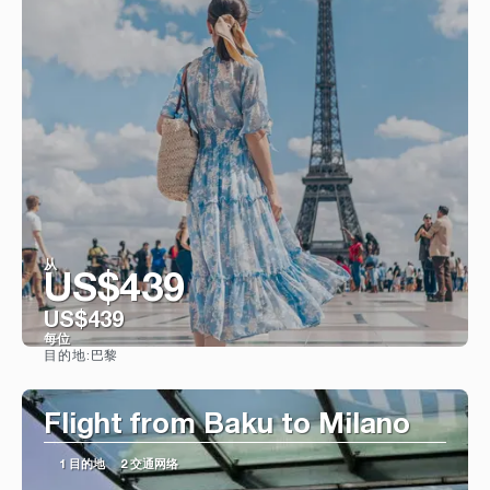
从
US$439
US$439
每位
巴黎
目的地:
看到
Flight from Baku to Milano
1 目的地
2 交通网络