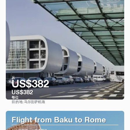
从
US$382
US$382
每位
马尔彭萨机场
目的地:
看到
Flight from Baku to Rome