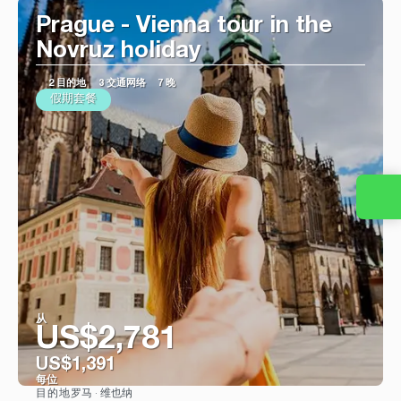
Prague - Vienna tour in the
Novruz holiday
2 目的地
3 交通网络
7 晚
假期套餐
从
US$2,781
US$1,391
每位
罗马 · 维也纳
目的地