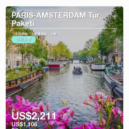
看到
PARIS-AMSTERDAM Tur
Paketi
2 目的地
3 交通网络
6 晚
假期套餐
从
US$2,211
US$1,106