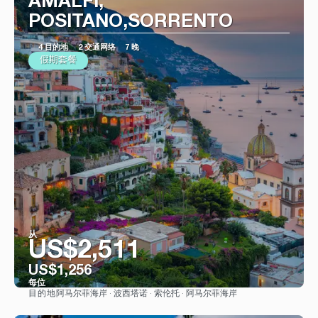
AMALFI,
POSITANO,SORRENTO
4 目的地
2 交通网络
7 晚
假期套餐
从
US$2,511
US$1,256
每位
阿马尔菲海岸 · 波西塔诺 · 索伦托 · 阿马尔菲海岸
目的地
看到