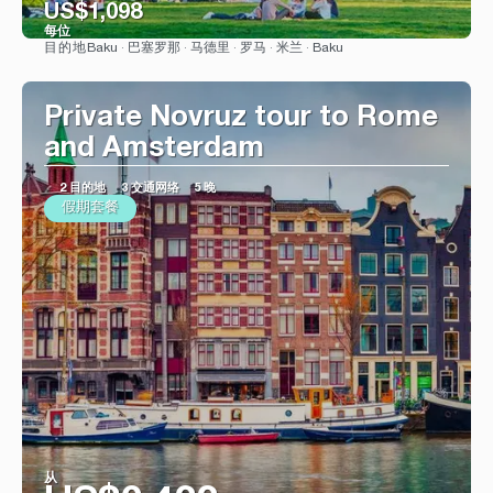
US$1,098
每位
Baku · 巴塞罗那 · 马德里 · 罗马 · 米兰 · Baku
目的地
看到
Private Novruz tour to Rome
and Amsterdam
2 目的地
3 交通网络
5 晚
假期套餐
从