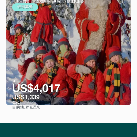
1 目的地
2 交通网络
6 晚
2 接送机服务
假期套餐
从
US$4,017
US$1,339
每位
罗瓦涅米
目的地:
看到