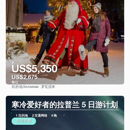
从
US$5,350
US$2,675
每位
Хелзинки · 罗瓦涅米
目的地
看到
寒冷爱好者的拉普兰 5 日游计划
1 目的地
2 交通网络
4 晚
假期套餐