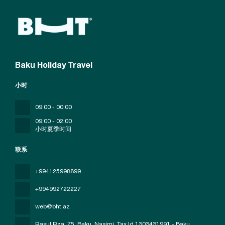
Baku Holiday Travel
小时
09:00 - 00:00
09;00 - 02;00
小时夏季时间
联系
+994125998899
+994992722227
web@bht.az
Rasul Rza, 75, Baku, Nasimi
, Tax Id 1303431991 - Baku