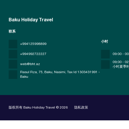
Baku Holiday Travel
联系
小时
+994125998899
+994992722227
09:00 - 00
09;00 - 02
web@bht.az
小时夏季
Rasul Rza, 75, Baku, Nasimi
, Tax Id 1303431991 -
Baku
版权所有 Baku Holiday Travel © 2026
隐私政策