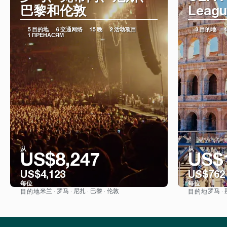
巴黎和伦敦
Leagu
5 目的地
6 交通网络
15 晚
2 活动项目
3 目的地
1 ПРЕНАСЯМ
从
从
US$8,247
US$
US$4,123
US$762
每位
每位
米兰 · 罗马 · 尼扎 · 巴黎 · 伦敦
罗马 ·
目的地
目的地
看到