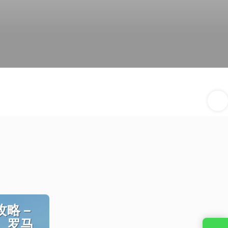
略 –
、罗马