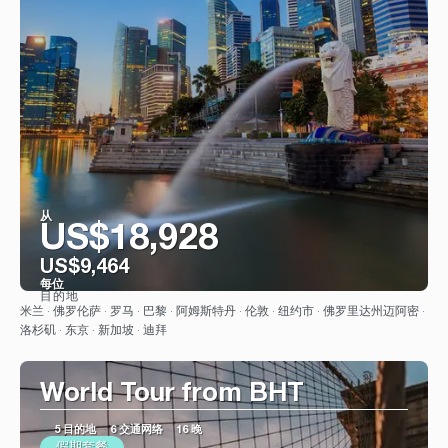
从
US$18,928
US$9,464
每位
目的地
看到
米兰 · 佛罗伦萨 · 罗马 · 巴黎 · 阿姆斯特丹 · 伦敦 · 纽约市 · 佛罗里达州迈阿密 ·
洛杉矶 · 东京 · 新加坡 · 迪拜
World Tour from BHT
5 目的地
6 交通网络
16 晚