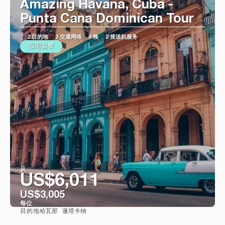
Amazing Havana, Cuba -
Punta Cana Dominican Tour
2 目的地
3 交通网络
4 晚
2 接送机服务
假期套餐
从
US$6,011
US$3,005
每位
哈瓦那 · 蓬塔卡纳
目的地
看到