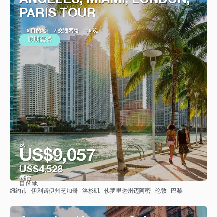
ANGELES, MIAMI, LONDON,
PARIS TOUR
6 目的地
7 交通网络
19 晚
假期套餐
从
US$9,057
US$4,528
每位
目的地
看到
纽约市 · 伊利诺伊州芝加哥 · 洛杉矶 · 佛罗里达州迈阿密 · 伦敦 · 巴黎