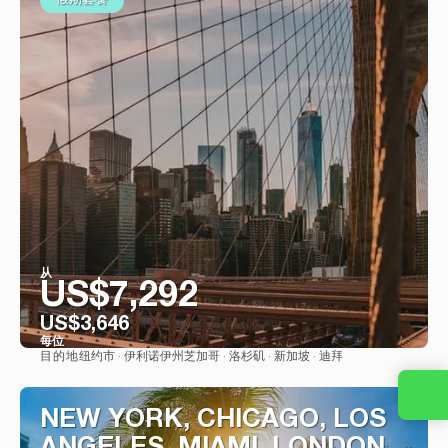
假期套餐
从
US$7,292
US$3,646
每位
纽约市 · 伊利诺伊州芝加哥 · 洛杉矶 · 新加坡 · 迪拜
目的地
看到
NEW YORK, CHICAGO, LOS