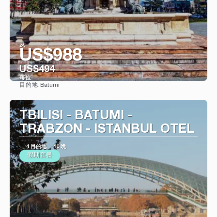
从
US$988
US$494
每位
Batumi
目的地:
看到
TBILISI - BATUMI -
TRABZON - ISTANBUL OTEL
4 目的地
10 晚
假期套餐