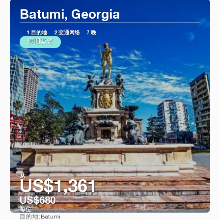
Batumi, Georgia
1 目的地
2 交通网络
7 晚
假期套餐
从
US$1,361
US$680
每位
Batumi
目的地: