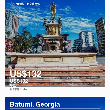
1 目的地
2 交通网络
从
US$132
US$132
每位
Batumi
目的地:
看到
Batumi, Georgia