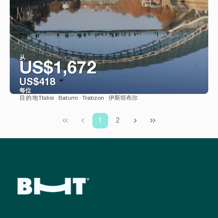
从
US$1,672
US$418
每位
Tbilisi · Batumi · Trabzon · 伊斯坦布尔
目的地
看到
1
2