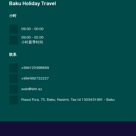
Baku Holiday Travel
小时
09:00 - 00:00
09;00 - 02;00
小时夏季时间
联系
+994125998899
+994992722227
web@bht.az
Rasul Rza, 75, Baku, Nasimi
, Tax Id 1303431991 - Baku