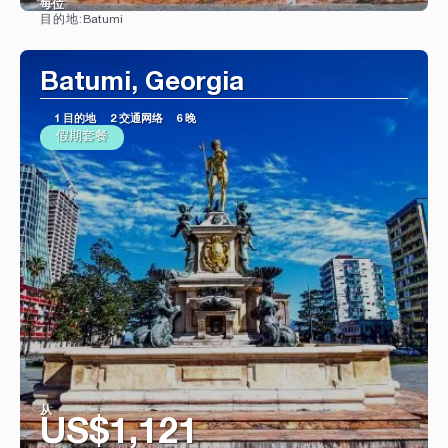
每位
Batumi
目的地:
看到
Batumi, Georgia
1 目的地
2 交通网络
6 晚
假期套餐
从
US$1,121