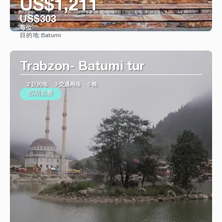
US$1,211
US$303
每位
Batumi
目的地:
看到
Trabzon- Batumi tur
2 目的地
3 交通网络
5 晚
假期套餐