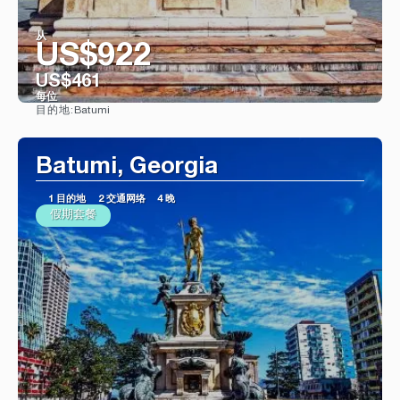
从
US$922
US$461
每位
Batumi
目的地:
看到
Batumi, Georgia
1 目的地
2 交通网络
4 晚
假期套餐