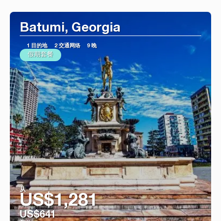
看到
Batumi, Georgia
1 目的地
2 交通网络
9 晚
假期套餐
从
US$1,281
US$641