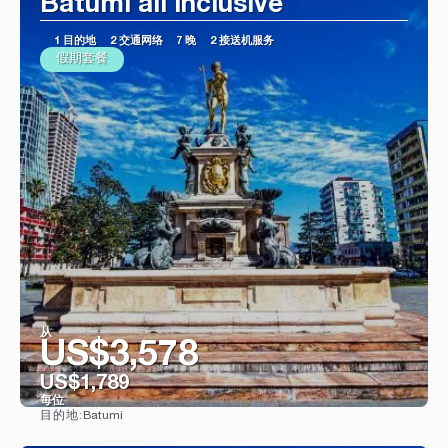
Batumi all inclusive
1 目的地
2 交通网络
7 晚
2 接送机服务
假期套餐
从
US$3,578
US$1,789
每位
Batumi
目的地:
看到