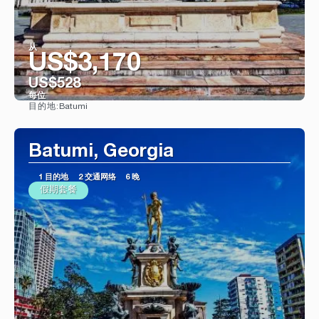
从
US$3,170
US$528
每位
Batumi
目的地:
看到
Batumi, Georgia
1 目的地
2 交通网络
6 晚
假期套餐