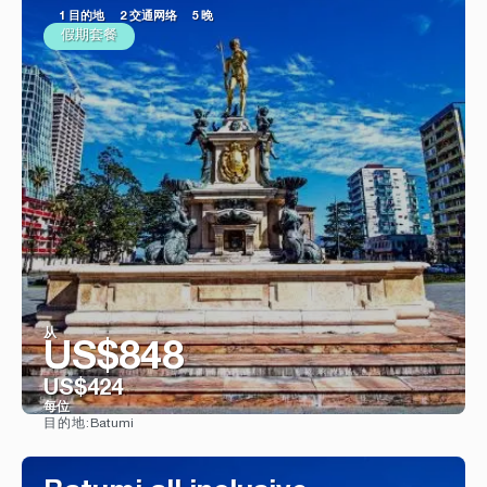
1 目的地
2 交通网络
5 晚
假期套餐
从
US$848
US$424
每位
Batumi
目的地:
看到