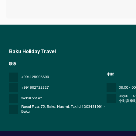
Baku Holiday Travel
联系
小时
+994125998899
+994992722227
09:00 - 00
09;00 - 02
web@bht.az
小时夏季
Rasul Rza, 75, Baku, Nasimi
, Tax Id 1303431991 -
Baku