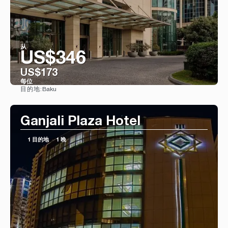
从
US$346
US$173
每位
Baku
目的地:
看到
Ganjali Plaza Hotel
1 目的地
1 晚