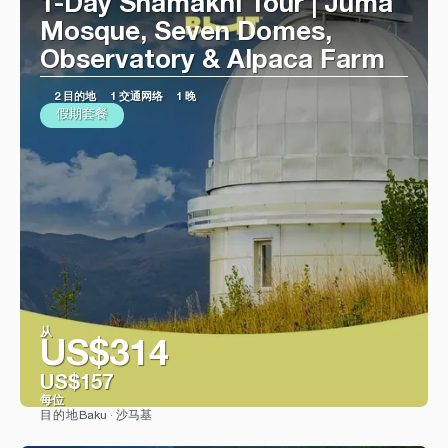
1-Day Shamakhi Tour | Juma
Mosque, Seven Domes,
Observatory & Alpaca Farm
2 目的地
1 交通网络
1 晚
假期套餐
从
US$314
US$157
每位
Baku · 沙马基
目的地
看到