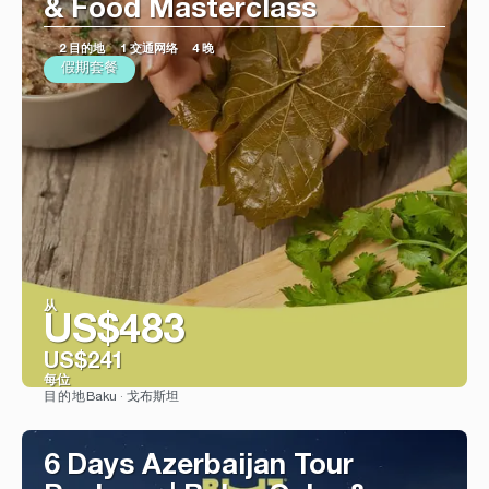
& Food Masterclass
2 目的地
1 交通网络
4 晚
假期套餐
从
US$483
US$241
每位
Baku · 戈布斯坦
目的地
看到
6 Days Azerbaijan Tour