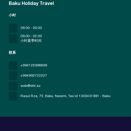
Baku Holiday Travel
小时
09:00 - 00:00
09;00 - 02;00
小时夏季时间
联系
+994125998899
+994992722227
web@bht.az
Rasul Rza, 75, Baku, Nasimi
, Tax Id 1303431991 - Baku