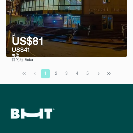
从
US$81
US$41
每位
Baku
目的地:
看到
1
2
3
4
5