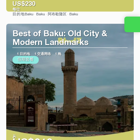
US$230
每位
Baku · Baku · 阿布歇隆区 · Baku
目的地
看到
Best of Baku: Old City &
Modern Landmarks
1 目的地
1 交通网络
1 晚
假期套餐
从