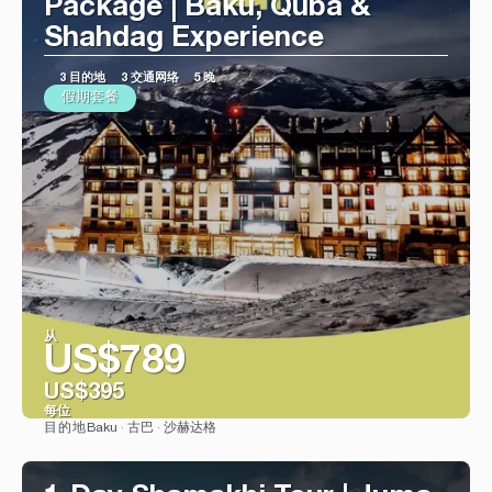
Package | Baku, Quba &
Shahdag Experience
3 目的地
3 交通网络
5 晚
假期套餐
从
US$789
US$395
每位
Baku · 古巴 · 沙赫达格
目的地
看到