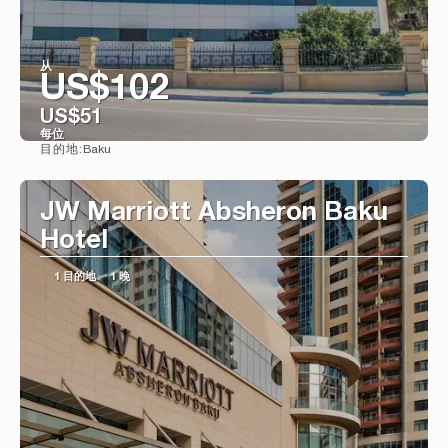
从
US$102
US$51
每位
Baku
目的地:
看到
JW Marriott Absheron Baku
Hotel
1 目的地
1 晚