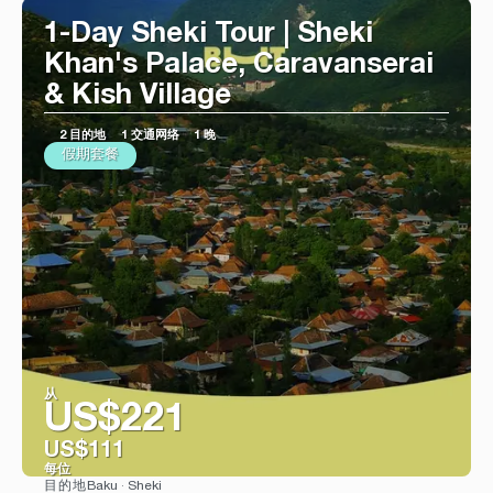
1-Day Sheki Tour | Sheki
Khan's Palace, Caravanserai
& Kish Village
2 目的地
1 交通网络
1 晚
假期套餐
从
US$221
US$111
每位
Baku · Sheki
目的地