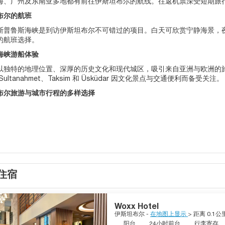
海、广州及东南亚多地都有前往伊斯坦布尔的航线。往返机票深受短期旅行者
布尔的航班
斯普鲁斯海峡是到访伊斯坦布尔不可错过的项目。白天可欣赏宁静海景，
的航班选择。
海峡游船体验
以独特的地理位置、深厚的历史文化和现代城区，吸引来自亚洲与欧洲的旅行
ultanahmet、Taksim 和 Üsküdar 因文化景点与交通便利而备受关注。
布尔旅游与城市行程的多样选择
住宿
Woxx Hotel
伊斯坦布尔 -
在地图上显示
> 距离 0.1
阳台
24小时前台
行李寄存