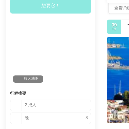
想要它！
查看详
09
8月
放大地图
行程摘要
2 成人
晚
8