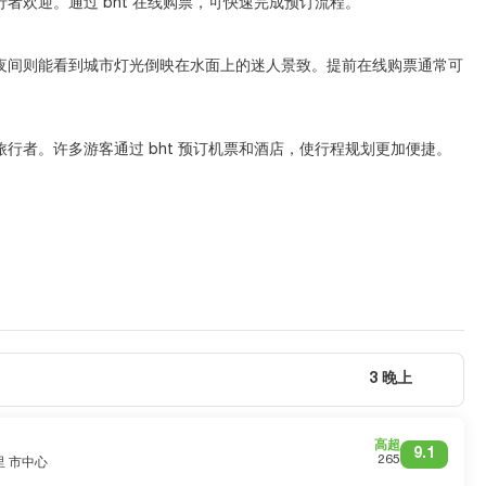
欢迎。通过 bht 在线购票，可快速完成预订流程。
夜间则能看到城市灯光倒映在水面上的迷人景致。提前在线购票通常可
者。许多游客通过 bht 预订机票和酒店，使行程规划更加便捷。
3 晚上
高超
9.1
265
公里 市中心