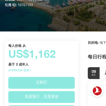
引用 ID:
10707103
目的地:
地下
每人价格 从
US$1,162
每日行
基于 2 成年人
(US$2,324
总价
)
09
8月
定制它
直接预订，无需更改