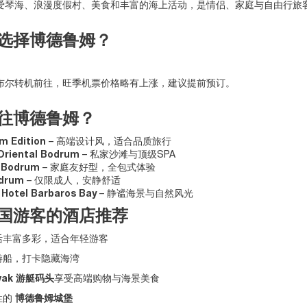
爱琴海、浪漫度假村、美食和丰富的海上活动，是情侣、家庭与自由行旅
选择博德鲁姆？
布尔转机前往，旺季机票价格略有上涨，建议提前预订。
往博德鲁姆？
m Edition
– 高端设计风，适合品质旅行
Oriental Bodrum
– 私家沙滩与顶级SPA
l Bodrum
– 家庭友好型，全包式体验
odrum
– 仅限成人，安静舒适
 Hotel Barbaros Bay
– 静谧海景与自然风光
国游客的酒店推荐
生活丰富多彩，适合年轻游客
岛游船，打卡隐藏海湾
avak 游艇码头
享受高端购物与海景美食
性的
博德鲁姆城堡