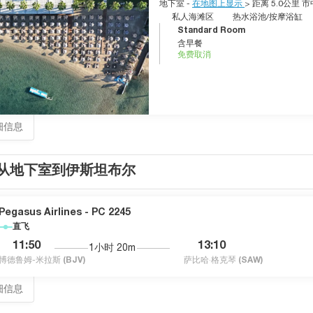
地下室 -
在地图上显示
> 距离 5.0公里 
私人海滩区
热水浴池/按摩浴缸
Standard Room
含早餐
免费取消
细信息
从地下室到伊斯坦布尔
Pegasus Airlines - PC 2245
直飞
11:50
13:10
1小时 20m
博德鲁姆-米拉斯
(BJV)
萨比哈·格克琴
(SAW)
细信息