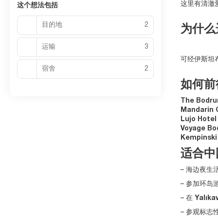
这里有清澈
这个想法包括
目的地
2
为什么
运输
3
可经伊斯坦
宿舍
2
如何前
The Bodru
Mandarin 
Lujo Hote
Voyage B
Kempinski
适合中
– 海边夜
– 参加环
– 在
Yalık
– 参观标志