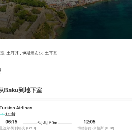
室, 土耳其 , 伊斯坦布尔, 土耳其
程
从Baku到地下室
Turkish Airlines
1 中转
06:15
12:05
6小时 50m
盖达尔·阿利耶夫
(GYD)
博德鲁姆-米拉斯
(BJV)