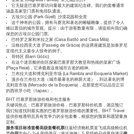
圣家堂 (Sagrada Familia): 未完成的杰作
它无疑是巴塞罗那访问量最大的建筑纪念碑。我们的套餐通常
涵盖圣家堂门票和免排队通道。
古埃尔公园 (Park Güell): 沙漠花园和全景
这个神奇的公园，拥有马赛克和著名的蜥蜴雕像，提供了令人
难以置信的城市景观。提示：由于游客数量有限，请提前向我们确
保您的古埃尔公园门票。
巴特罗之家和米拉之家 (Casa Batlló and Casa Milà)
沿格拉西亚大道 (Passeig de Gràcia) 的这两座建筑是加泰罗尼
亚现代主义最令人惊奇的例子。
哥特区 (Barri Gòtic)
在这个迷宫般的街区探索巴塞罗那大教堂和热闹的皇家广场
(Plaça Reial)，它承载着这座城市古老的精神。
兰布拉大道和博克利亚市场 (La Rambla and Boqueria Market)
漫步在兰布拉大道（城市最著名的林荫大道），到达著名的博
克利亚市场 (Mercado de la Boqueria)，在那里您可以品尝正宗
的西班牙小吃（tapas）。
BHT 巴塞罗那旅游价格和包含服务
关键词焦点：巴塞罗那旅游价格，巴塞罗那特价机票，酒店预订
我们知道找到最实惠的巴塞罗那旅游价格的重要性。BHT Travel
提供价格透明且具有竞争力的全包套餐，根据您的预算和愿望量身
定制。
服务项目标准套餐高级套餐机票
往返经济舱机票直飞或高级舱位机
票
住宿
市中心 3-4 星级酒店（靠近地铁）5 星级精品或豪华酒店
接