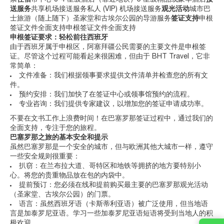
送服务
共享机场接送服务私人 (VIP) 机场接送服务
观光活动
城市巴
士旅游（随上随下）圣家堂和古埃尔公园的导游服务
签证支持
申根
签证文件全面支持申根签证文件全面支持
申根签证要求：轻松前往西班牙
由于西班牙属于申根区，阿塞拜疆公民需要的主要文件是申根签
证。尽管这个过程可能看起来很困难，但由于 BHT Travel，它非
常简单：
文件准备：我们根据领事要求提供文件清单并检查您的所有文
件。
预约安排：我们加快了在签证中心或领事馆预约的流程。
专业咨询：我们提供专家建议，以增加您的签证申请成功率。
不要在文书工作上浪费时间！在巴塞罗那签证过程中，通过我们的
全面支持，专注于您的旅程。
巴塞罗那之旅的基本安全和提示
虽然巴塞罗那是一个安全的城市，但与欧洲其他大城市一样，遵守
一些安全规则很重要：
扒窃：在兰布拉大道、哥特区和地铁等拥挤的地方要特别小
心。将您的贵重物品放在包的内袋中。
提前预订：您必须在线和提前购买最主要的巴塞罗那观光活动
（圣家堂、古埃尔公园）的门票。
语言：虽然西班牙语（卡斯蒂利亚语）被广泛使用，但当地语
言是加泰罗尼亚语。学习一些加泰罗尼亚语短语将受到当地人的积
极欢迎。