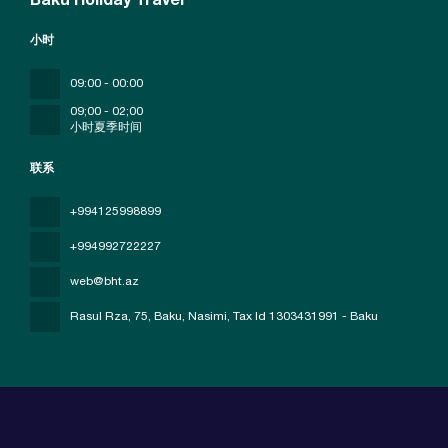
Baku Holiday Travel
小时
09:00 - 00:00
09;00 - 02;00
小时夏季时间
联系
+994125998899
+994992722227
web@bht.az
Rasul Rza, 75, Baku, Nasimi
, Tax Id 1303431991 - Baku