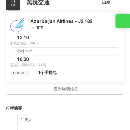
17
离境交通
出发
4月
Azerbaijan Airlines - J2 182
直飞
12:10
多莫杰多沃
(DME)
3小时 20m
16:30
盖达尔·阿利耶夫
(GYD)
1个手提包
BUDGET
查看详细信息
行程摘要
1 成人