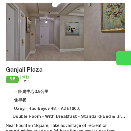
Ganjali Plaza
非常好
8.5
211
- 距离中心3.9公里
含早餐
Uzeyir Hacibeyov 48, - AZE1000,
Double Room - With Breakfast - Standard-Bed & Breakfast-Refundable Rate
Near Fountain Square, Take advantage of recreation