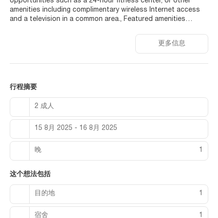
opportunities such as a 24-hour fitness center, or other
amenities including complimentary wireless Internet access
and a television in a common area., Featured amenities
include complimentary newspapers in the lobby, dry
cleaning/laundry services, and a 24-hour front desk. A
更多信息
roundtrip airport shuttle is provided for a surcharge
(available 24 hours), and free valet parking is available onsite.,
Distances are displayed to the nearest 0.1 mile and kilometer.
Baku City Circuit - 0.1 km / 0.1 mi Dənizkənarı Milli Park - 0.3
km / 0.2 mi Government House - 0.5 km / 0.3 mi Port Baku Mall
行程摘要
- 0.6 km / 0.4 mi Park Bulvar Mall - 0.9 km / 0.6 mi Azerbaijan
State Academic Opera and Ballet Theatre - 1 km / 0.6 mi 28
2 成人
Mall - 1 km / 0.6 mi Caspian Sea - 1.2 km / 0.8 mi Heydar Aliyev
Palace - 1.7 km / 1 mi Fountain Square - 1.9 km / 1.2 mi Nizami
15 8月 2025 - 16 8月 2025
Museum - 1.9 km / 1.2 mi Sabir Park - 2.1 km / 1.3 mi Maiden's
Tower - 2.2 km / 1.4 mi Baku State Circus - 2.3 km / 1.4 mi
Palace of the Shirvan Shahs - 2.4 km / 1.5 mi The preferred
晚
1
airport for Ganjali Plaza Hotel is Baku (GYD-Heydar Aliyev
Intl.) - 24.4 km / 15.2 mi With a stay at Ganjali Plaza Hotel in
这个想法包括
Baku, you'll be within a 5-minute drive of Fountain Square
and Baku City Circuit. This hotel is 0.2 mi (0.4 km) from
目的地
1
Dənizkənarı Milli Park and 0.5 mi (0.9 km) from Government
House.
宿舍
1