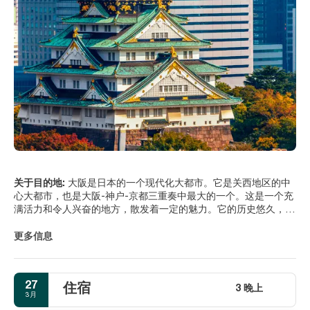
关于目的地:
大阪是日本的一个现代化大都市。它是关西地区的中
心大都市，也是大阪-神户-京都三重奏中最大的一个。这是一个充
满活力和令人兴奋的地方，散发着一定的魅力。它的历史悠久，风
景优美，地理位置优越，靠近京都和奈良的主要文化中心，乘坐子
弹头列车只需几个小时即可到达东京。
更多信息
大阪有两个主要的城市中心，北侧的北区和南侧的南区。北区是大
型购物和商业区，南区是大阪最著名的娱乐区。大阪的主要景点是
令人印象深刻、修复精美的城堡和真正美妙的水族馆。大阪拥有一
27
住宿
些引人注目的现代建筑、充满活力的夜生活场所和美味的当地美
3 晚上
3月
食。要体验这座城市的夜生活，请前往繁华的道顿堀，这条街道上