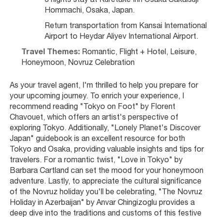
3 nights stay at Kuretake Inn Osaka Sakaisuji 
Hommachi, Osaka, Japan.
Return transportation from Kansai International 
Airport to Heydar Aliyev International Airport.
Travel Themes:
 Romantic, Flight + Hotel, Leisure, 
Honeymoon, Novruz Celebration
As your travel agent, I'm thrilled to help you prepare for 
your upcoming journey. To enrich your experience, I 
recommend reading "Tokyo on Foot" by Florent 
Chavouet, which offers an artist's perspective of 
exploring Tokyo. Additionally, "Lonely Planet's Discover 
Japan" guidebook is an excellent resource for both 
Tokyo and Osaka, providing valuable insights and tips for 
travelers. For a romantic twist, "Love in Tokyo" by 
Barbara Cartland can set the mood for your honeymoon 
adventure. Lastly, to appreciate the cultural significance 
of the Novruz holiday you'll be celebrating, "The Novruz 
Holiday in Azerbaijan" by Anvar Chingizoglu provides a 
deep dive into the traditions and customs of this festive 