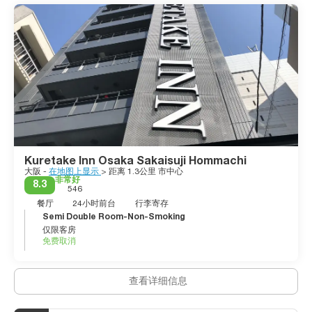
挤满了餐馆和酒吧。
在城外也有一些美丽的地方可以参观。 Minoo 是大阪的郊区，拥
有宜人的林地、令人印象深刻的瀑布、徒步旅行的机会和令人放松
的水疗中心。
大阪将历史、文化和艺术景点与现代日本大都市的所有乐趣融为一
体。日本第三大城市拥有令人兴奋的氛围，与日本一些最具历史意
Kuretake Inn Osaka Sakaisuji Hommachi
大阪 -
在地图上显示
> 距离 1.3公里 市中心
非常好
8.3
546
餐厅
24小时前台
行李寄存
Semi Double Room-Non-Smoking
仅限客房
免费取消
查看详细信息