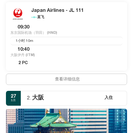
Japan Airlines - JL 111
直飞
09:30
东京国际机场（羽田）
(HND)
1小时 10m
10:40
大阪伊丹
(ITM)
2 PC
查看详细信息
27
大阪
入住
2.
3月