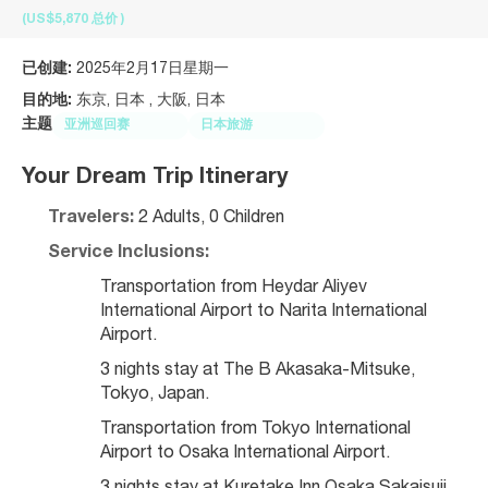
(US$5,870
总价
)
已创建:
2025年2月17日星期一
目的地:
东京, 日本 , 大阪, 日本
主题
亚洲巡回赛
日本旅游
Your Dream Trip Itinerary
Travelers:
 2 Adults, 0 Children
Service Inclusions:
Transportation from Heydar Aliyev 
International Airport to Narita International 
Airport.
3 nights stay at The B Akasaka-Mitsuke, 
Tokyo, Japan.
Transportation from Tokyo International 
Airport to Osaka International Airport.