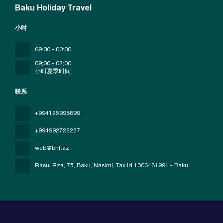
Baku Holiday Travel
小时
09:00 - 00:00
09;00 - 02;00
小时夏季时间
联系
+994125998899
+994992722227
web@bht.az
Rasul Rza, 75, Baku, Nasimi
, Tax Id 1303431991 - Baku