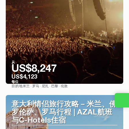
从
US$8,247
US$4,123
每位
米兰 · 罗马 · 尼扎 · 巴黎 · 伦敦
目的地
看到
意大利情侣旅行攻略 – 米兰、佛
罗伦萨、罗马行程 | AZAL航班
与C-Hotels住宿