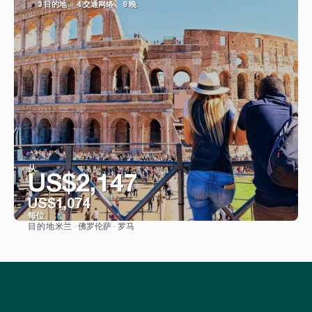
3 目的地
4 交通网络
9 晚
从
US$2,147
US$1,074
每位
米兰 · 佛罗伦萨 · 罗马
目的地
看到