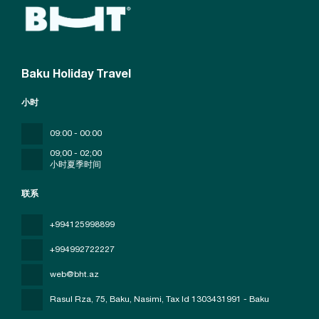
Baku Holiday Travel
小时
09:00 - 00:00
09;00 - 02;00
小时夏季时间
联系
+994125998899
+994992722227
web@bht.az
Rasul Rza, 75, Baku, Nasimi
, Tax Id 1303431991 - Baku