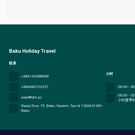
Baku Holiday Travel
联系
小时
+994125998899
+994992722227
09:00 - 00
09;00 - 02
web@bht.az
小时夏季
Rasul Rza, 75, Baku, Nasimi
, Tax Id 1303431991 -
Baku