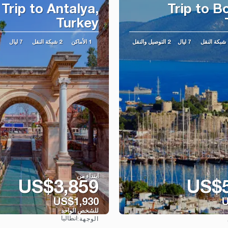
Trip to Antalya,
Trip to B
Turkey
نقل
7 ليال
2 التوصيل والنقل
1 الأماكن
2 شبكة النقل
7 ليال
ابتداء من
US$3,859
US$5
US$1,930
U
للشخص الواحد
انطاليا
الوجهة:
شاهد
شاهد