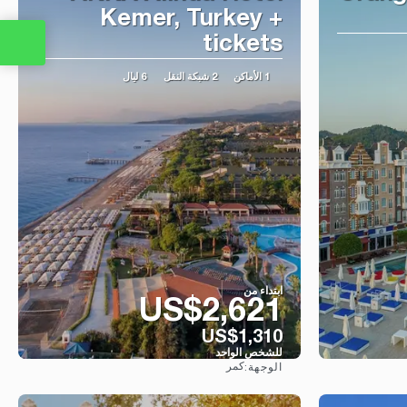
Kemer, Turkey +
tickets
1 الأماكن
2 شبكة النقل
6 ليال
ابتداء من
US$2,621
US$1,310
للشخص الواحد
كمر
الوجهة:
شاهد