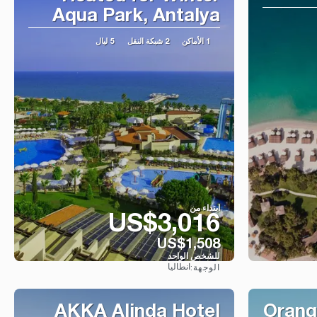
Aqua Park, Antalya
1 الأماكن
2 شبكة النقل
5 ليال
ابتداء من
US$3,016
US$1,508
للشخص الواحد
انطاليا
الوجهة:
شاهد
AKKA Alinda Hotel
Orang