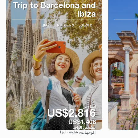
Trip to Barcelona and
Ibiza
2 الأماكن
3 شبكة النقل
7 ليال
ابتداء من
US$2,816
US$1,408
للشخص الواحد
برشلونة · ابيزا
الوجهات
شاهد