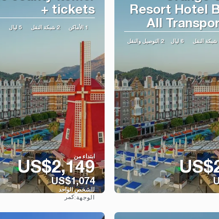
+ tickets
Resort Hotel B
All Transpo
1 الأماكن
2 شبكة النقل
5 ليال
نقل
6 ليال
2 التوصيل والنقل
ابتداء من
US$2,149
US$2
US$1,074
U
للشخص الواحد
كمر
الوجهة:
شاهد
شاهد