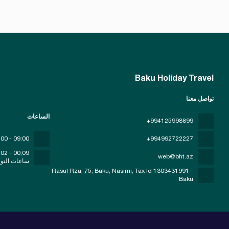
Baku Holiday Travel
تواصل معنا
الساعات
+994125998899
09:00 - 00:00
+994992722227
09;00 - 02;00
web@bht.az
ساعات التو
Rasul Rza, 75, Baku, Nasimi
, Tax Id 1303431991 -
Baku