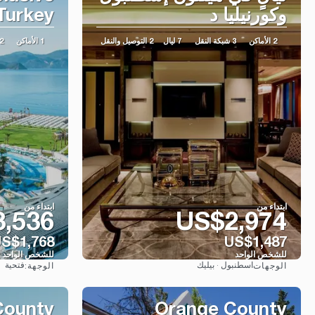
وكورنيليا د
 Turkey
2 الأماكن
3 شبكة النقل
7 ليال
2 التوصيل والنقل
1 الأماكن
2 شبكة ال
ابتداء من
ابتداء من
,536
US$2,974
S$1,768
US$1,487
للشخص الواحد
للشخص الواحد
اسطنبول · بيليك
فتحية
الوجهات
الوجهة:
شاهد
County
Orange County