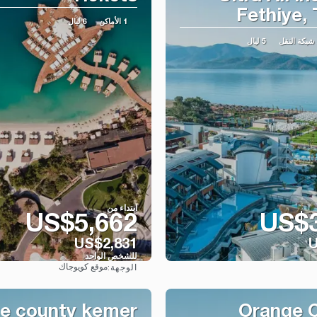
Fethiye,
1 الأماكن
6 ليال
نقل
5 ليال
ابتداء من
US$5,662
US$3
US$2,831
U
للشخص الواحد
موقع كويوجاك
الوجهة:
شاهد
شاهد
e county kemer
Orange 