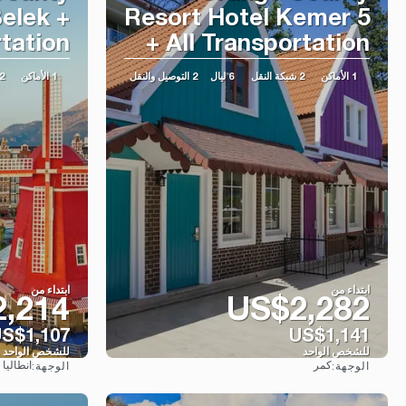
elek +
Resort Hotel Kemer 5
rtation
+ All Transportation
1 الأماكن
2 شبكة النقل
6 ليال
2 التوصيل والنقل
1 الأماكن
2 شبكة ال
ابتداء من
ابتداء من
,214
US$2,282
S$1,107
US$1,141
للشخص الواحد
للشخص الواحد
كمر
انطاليا
الوجهة:
الوجهة:
شاهد