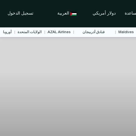
اعدة
دولار أمريكي
العربية
تسجيل الدخول
Maldives
فنادق أذربيجان
AZAL Airlines
الولايات المتحدة
أوروبا