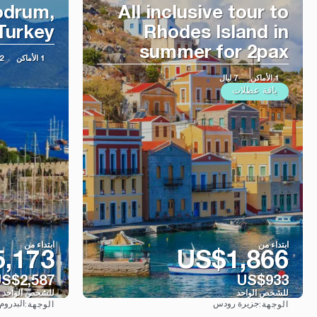
odrum,
All inclusive tour to
Turkey
Rhodes Island in
summer for 2pax
1 الأماكن
2 شبكة ال
1 الأماكن
7 ليال
باقة عطلات
ابتداء من
ابتداء من
,173
US$1,866
S$2,587
US$933
للشخص الواحد
للشخص الواحد
جزيرة رودس
البدروم
الوجهة:
الوجهة:
شاهد