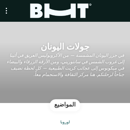
جولات اليونان
في جزر اليونان المشمسة — من الأكروبوليس العريق في أثينا
إلى غروب الشمس في سانتوريني، ومن الأزقة الزرقاء والبيضاء
في ميكونوس إلى عجائب كريت الطبيعية — كل لحظة تضيف
جناحاً لرحلتكم. هنا مركز الثقافة والاستجمام معاً.
المواضيع
أوروبا