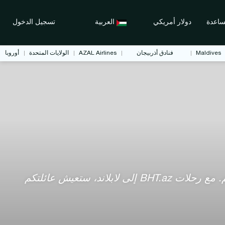
اعدة
دولار أمريكي
العربية
تسجيل الدخول
Maldives
فنادق أذربيجان
AZAL Airlines
الولايات المتحدة
أوروبا
اكتشفوا سحر لابلاند — قرية سانتا كلوز، رقص الأضواء الشمالية المذهل والطبيعة المغطاة بالثلوج بانتظاركم. مع رحلات BHT.az إلى لابلاند، ستعيش عائلتكم