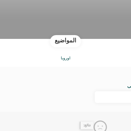
المواضيع
أوروبا
ب
نتائج: