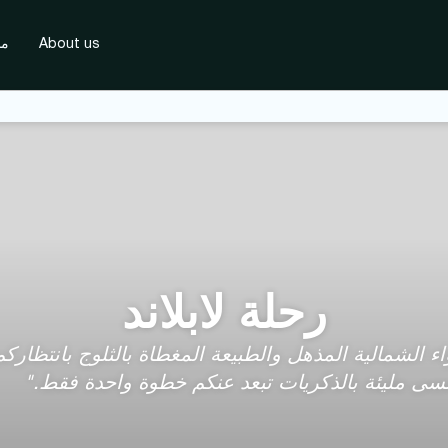
About us
مس
رحلة لابلاند
تُنسى مليئة بالذكريات تبعد عنكم خطوة واحدة فقط."