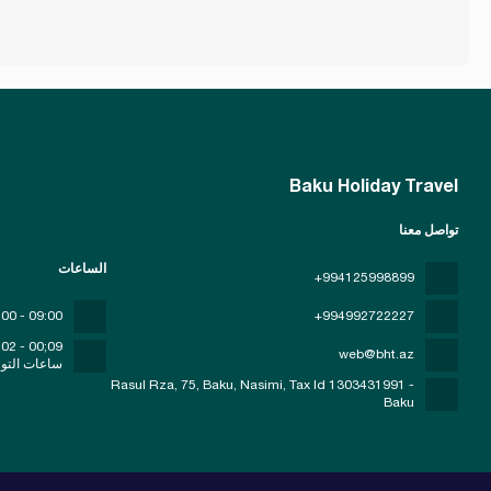
Baku Holiday Travel
تواصل معنا
الساعات
+994125998899
09:00 - 00:00
+994992722227
09;00 - 02;00
web@bht.az
ساعات التو
Rasul Rza, 75, Baku, Nasimi
, Tax Id 1303431991 -
Baku