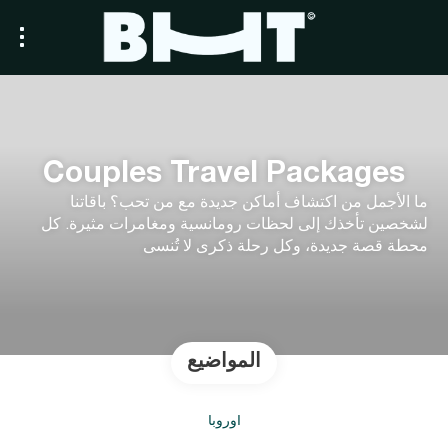
Couples Travel Packages
ما الأجمل من اكتشاف أماكن جديدة مع من تحب؟ باقاتنا
لشخصين تأخذك إلى لحظات رومانسية ومغامرات مثيرة. كل
محطة قصة جديدة، وكل رحلة ذكرى لا تُنسى
المواضيع
أوروبا