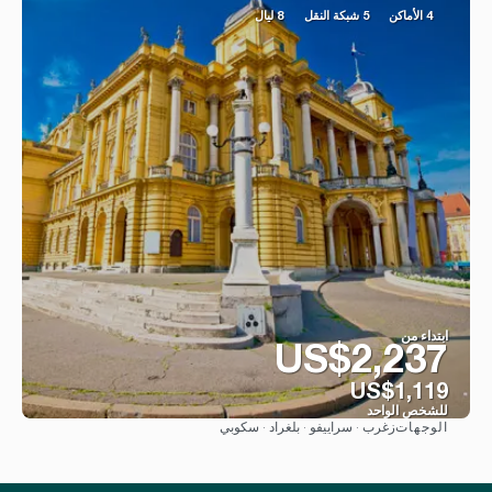
4 الأماكن
5 شبكة النقل
8 ليال
ابتداء من
US$2,237
US$1,119
للشخص الواحد
زغرب · سراييفو · بلغراد · سكوبي
الوجهات
شاهد