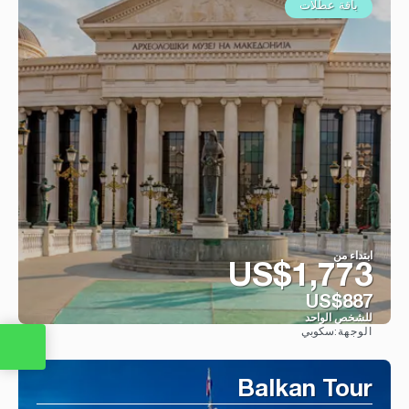
باقة عطلات
ابتداء من
US$1,773
US$887
للشخص الواحد
سكوبي
الوجهة:
شاهد
Balkan Tour