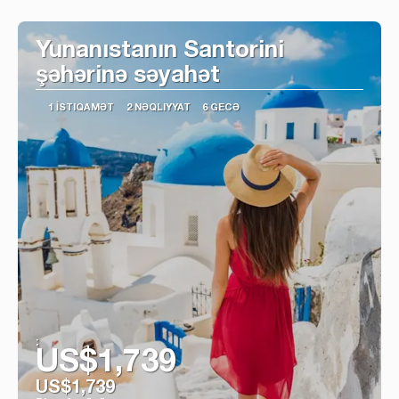
Baxın
Yunanıstanın Santorini
şəhərinə səyahət
1 İSTIQAMƏT
2 NƏQLIYYAT
6 GECƏ
:
US$1,739
US$1,739