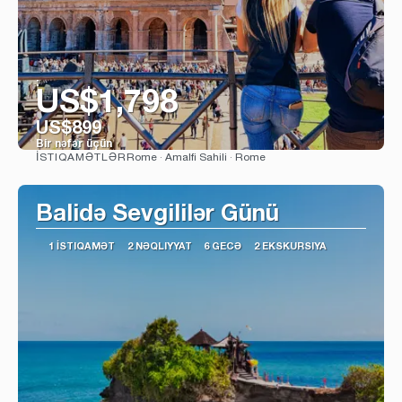
:
US$1,798
US$899
Bir nəfər üçün
Rome · Amalfi Sahili · Rome
İSTIQAMƏTLƏR
Baxın
Balidə Sevgililər Günü
1 İSTIQAMƏT
2 NƏQLIYYAT
6 GECƏ
2 EKSKURSIYA