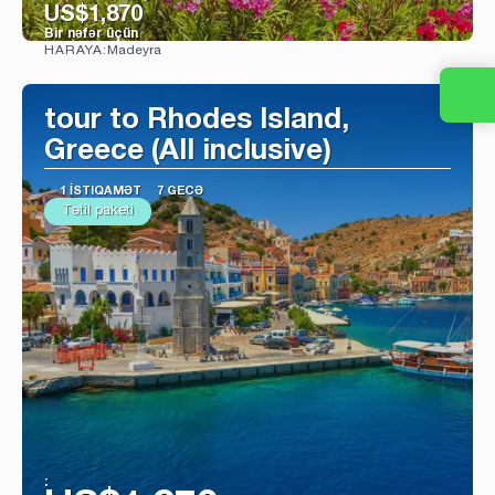
US$1,870
Bir nəfər üçün
Madeyra
HARAYA:
Baxın
tour to Rhodes Island,
Greece (All inclusive)
1 İSTIQAMƏT
7 GECƏ
Tətil paketi
: