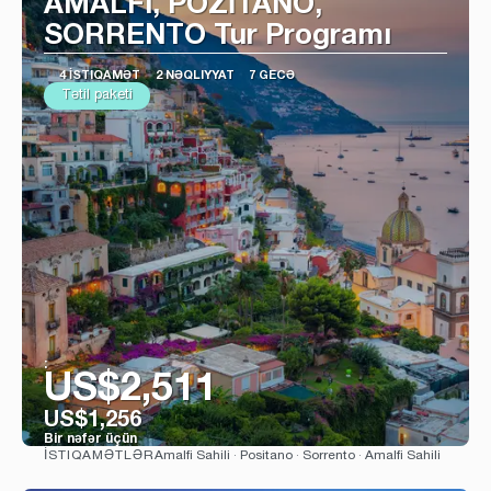
AMALFI, POZİTANO,
SORRENTO Tur Programı
4 İSTIQAMƏT
2 NƏQLIYYAT
7 GECƏ
Tətil paketi
:
US$2,511
US$1,256
Bir nəfər üçün
Amalfi Sahili · Positano · Sorrento · Amalfi Sahili
İSTIQAMƏTLƏR
Baxın