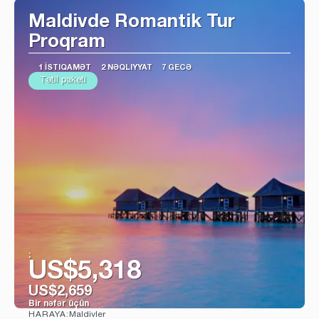
Maldivde Romantik Tur
Proqram
1 İSTIQAMƏT
2 NƏQLIYYAT
7 GECƏ
Tətil paketi
:
US$5,318
US$2,659
Bir nəfər üçün
Maldivler
HARAYA: