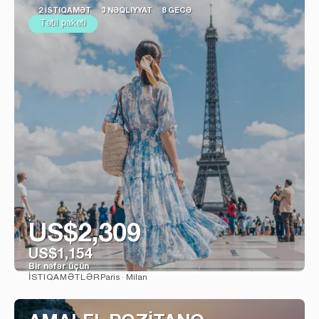
2 İSTIQAMƏT
3 NƏQLIYYAT
8 GECƏ
Tətil paketi
:
US$2,309
US$1,154
Bir nəfər üçün
Paris · Milan
İSTIQAMƏTLƏR
Baxın