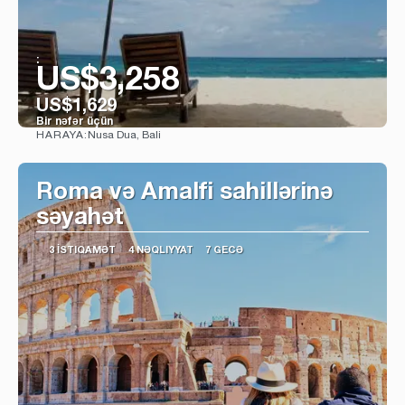
:
US$3,258
US$1,629
Bir nəfər üçün
Nusa Dua, Bali
HARAYA:
Baxın
Roma və Amalfi sahillərinə
səyahət
3 İSTIQAMƏT
4 NƏQLIYYAT
7 GECƏ