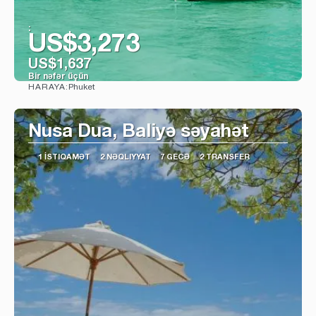
:
US$3,273
US$1,637
Bir nəfər üçün
Phuket
HARAYA:
Baxın
Nusa Dua, Baliyə səyahət
1 İSTIQAMƏT
2 NƏQLIYYAT
7 GECƏ
2 TRANSFER