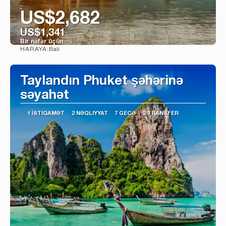
:
US$2,682
US$1,341
Bir nəfər üçün
Bali
HARAYA:
Baxın
Taylandın Phuket şəhərinə
səyahət
1 İSTIQAMƏT
2 NƏQLIYYAT
7 GECƏ
2 TRANSFER