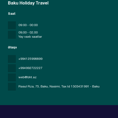
Baku Holiday Travel
Saat
09:00 - 00:00
09;00 - 02;00
Yay vaxtı saatlar
Əlaqə
+994125998899
+994992722227
web@bht.az
Rasul Rza, 75, Baku, Nasimi
, Tax Id 1303431991 - Baku