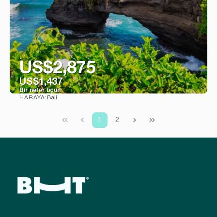
:
US$2,875
US$1,437
Bir nəfər üçün
Bali
HARAYA:
Baxın
1
2