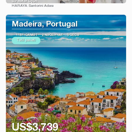
Bir nəfər üçün
Santorini Adası
HARAYA:
Baxın
Madeira, Portugal
1 İSTIQAMƏT
2 NƏQLIYYAT
5 GECƏ
Tətil paketi
:
US$3,739