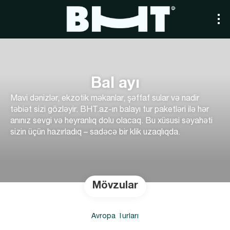
Bal ayı
Mavi dənizlər, ekzotik məkanlar, şəffaf sular və nadir
təbiət sizi gözləyir. BHT.az-ın balayı tur paketləri ilə hər
anınız sevgi və heyranlıq dolu olacaq. Bu xüsusi səyahəti
sizin üçün hazırladıq – sadəcə bir klik uzaqlıqda.
Mövzular
Avropa Turları