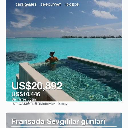
2 İSTIQAMƏT
3 NƏQLIYYAT
10 GECƏ
:
US$20,892
US$10,446
Bir nəfər üçün
Maldivler · Dubay
İSTIQAMƏTLƏR
Baxın
Fransada Sevgililər günləri