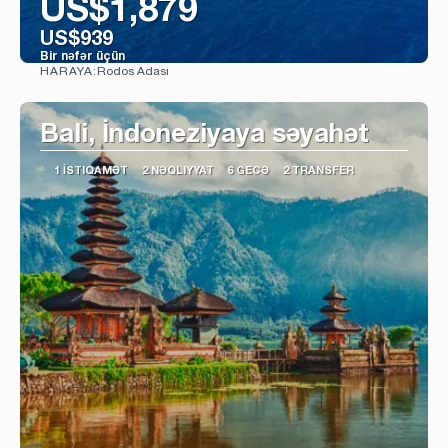
US$1,879
US$939
Bir nəfər üçün
Rodos Adası
HARAYA:
Baxın
Bali, İndoneziyaya səyahət
1 İSTIQAMƏT
2 NƏQLIYYAT
6 GECƏ
2 TRANSFER