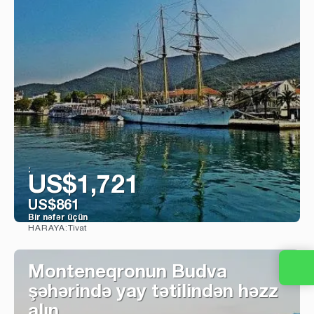
:
US$1,721
US$861
Bir nəfər üçün
Tivat
HARAYA:
Baxın
Monteneqronun Budva
şəhərində yay tətilindən həzz
alın