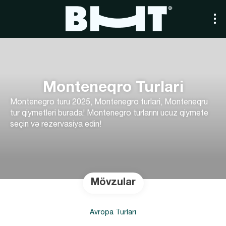
Monteneqro Turlari
Montenegro turu 2025, Montenegro turlari, Monteneqru
tur qiymetleri burada! Montenegro turlarını ucuz qiymete
seçin və rezervasiya edin!
Mövzular
Avropa Turları