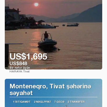
:
US$1,695
US$848
Bir nəfər üçün
Tivat
HARAYA:
Baxın
Monteneqro, Tivat şəhərinə
səyahət
1 İSTIQAMƏT
2 NƏQLIYYAT
7 GECƏ
2 TRANSFER