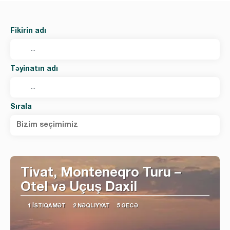
Fikirin adı
Təyinatın adı
Sırala
Bizim seçimimiz
Tivat, Monteneqro Turu –
Otel və Uçuş Daxil
1 İSTIQAMƏT
2 NƏQLIYYAT
5 GECƏ