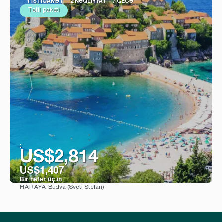
1 İSTIQAMƏT
2 NƏQLIYYAT
7 GECƏ
Tətil paketi
:
US$2,814
US$1,407
Bir nəfər üçün
Budva (Sveti Stefan)
HARAYA:
Baxın