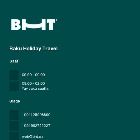
Baku Holiday Travel
Saat
09:00 - 00:00
09;00 - 02;00
Yay vaxtı saatlar
Əlaqə
+994125998899
+994992722227
web@bht.az