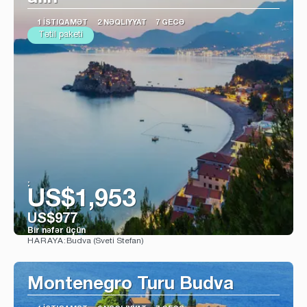
1 İSTIQAMƏT
2 NƏQLIYYAT
7 GECƏ
Tətil paketi
:
US$1,953
US$977
Bir nəfər üçün
Budva (Sveti Stefan)
HARAYA:
Baxın
Montenegro Turu Budva