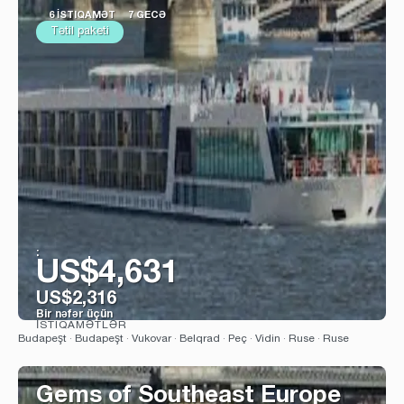
6 İSTIQAMƏT
7 GECƏ
Tətil paketi
:
US$4,631
US$2,316
Bir nəfər üçün
İSTIQAMƏTLƏR
Baxın
Budapeşt · Budapeşt · Vukovar · Belqrad · Peç · Vidin · Ruse · Ruse
Gems of Southeast Europe