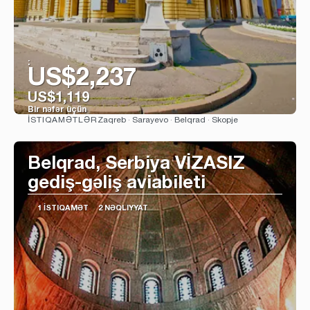
:
US$2,237
US$1,119
Bir nəfər üçün
Zaqreb · Sarayevo · Belqrad · Skopje
İSTIQAMƏTLƏR
Baxın
Belqrad, Serbiya VİZASIZ
gediş-gəliş aviabileti
1 İSTIQAMƏT
2 NƏQLIYYAT