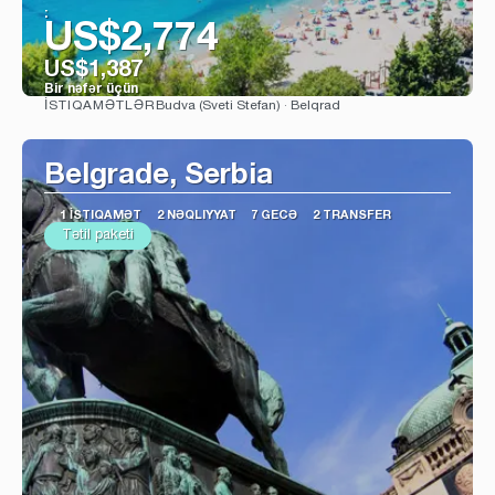
:
US$2,774
US$1,387
Bir nəfər üçün
Budva (Sveti Stefan) · Belqrad
İSTIQAMƏTLƏR
Baxın
Belgrade, Serbia
1 İSTIQAMƏT
2 NƏQLIYYAT
7 GECƏ
2 TRANSFER
Tətil paketi