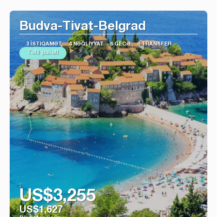
Baxın
Budva-Tivat-Belgrad
3 İSTIQAMƏT
4 NƏQLIYYAT
6 GECƏ
6 TRANSFER
Tətil paketi
:
US$3,255
US$1,627