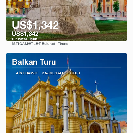
:
US$1,342
US$1,342
Bir nəfər üçün
Belqrad · Tirana
İSTIQAMƏTLƏR
Baxın
Balkan Turu
4 İSTIQAMƏT
5 NƏQLIYYAT
8 GECƏ