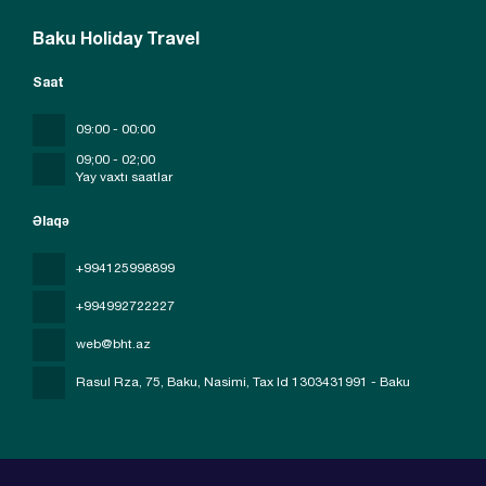
Baku Holiday Travel
Saat
09:00 - 00:00
09;00 - 02;00
Yay vaxtı saatlar
Əlaqə
+994125998899
+994992722227
web@bht.az
Rasul Rza, 75, Baku, Nasimi
, Tax Id 1303431991 - Baku