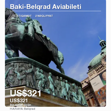
Baki-Belqrad Aviabileti
1 İSTIQAMƏT
2 NƏQLIYYAT
:
US$321
US$321
Bir nəfər üçün
Belqrad
HARAYA: