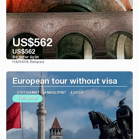
:
US$562
US$562
Bir nəfər üçün
Belqrad
HARAYA:
Baxın
European tour without visa
3 İSTIQAMƏT
4 NƏQLIYYAT
6 GECƏ
Tətil paketi