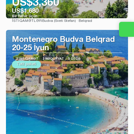
US$3,360
US$1,680
Bir nəfər üçün
Budva (Sveti Stefan) · Belqrad
İSTIQAMƏTLƏR
Baxın
Monteneqro Budva Belqrad
20-25 İyun
2 İSTIQAMƏT
3 NƏQLIYYAT
5 GECƏ
Tətil paketi