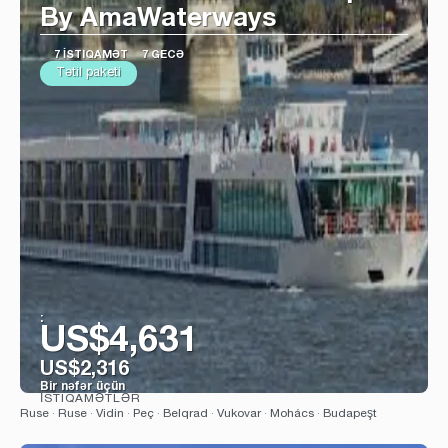
By AmaWaterways
7 İSTIQAMƏT
7 GECƏ
Tətil paketi
:
US$4,631
US$2,316
Bir nəfər üçün
İSTIQAMƏTLƏR
Baxın
Ruse · Ruse · Vidin · Peç · Belqrad · Vukovar · Mohács · Budapeşt