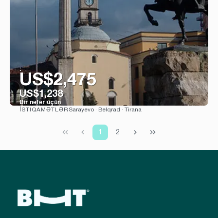
:
US$2,475
US$1,238
Bir nəfər üçün
Sarayevo · Belqrad · Tirana
İSTIQAMƏTLƏR
Baxın
1
2