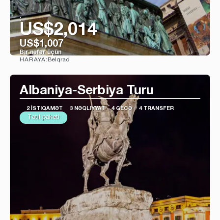
:
US$2,014
US$1,007
Bir nəfər üçün
Belqrad
HARAYA:
Baxın
Albaniya-Serbiya Turu
2 İSTIQAMƏT
3 NƏQLIYYAT
4 GECƏ
4 TRANSFER
Tətil paketi