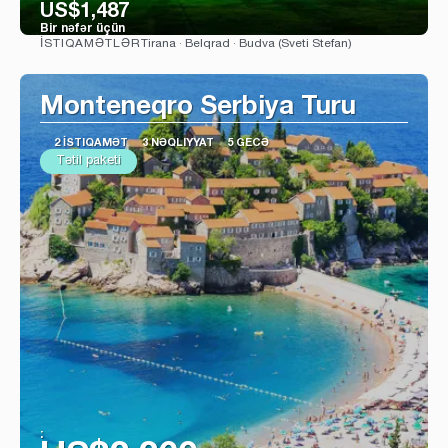
US$1,487
Bir nəfər üçün
Tirana · Belqrad · Budva (Sveti Stefan)
İSTIQAMƏTLƏR
Baxın
Monteneqro Serbiya Turu
2 İSTIQAMƏT
3 NƏQLIYYAT
5 GECƏ
Tətil paketi
: