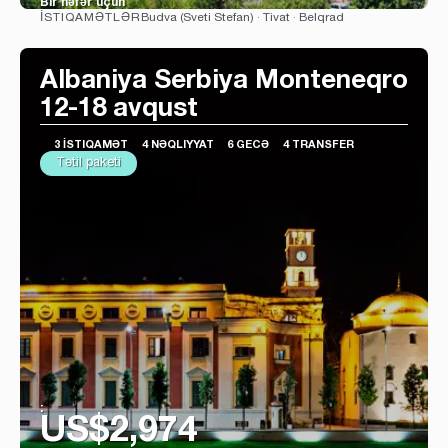
Bir nəfər üçün
Budva (Sveti Stefan) · Tivat · Belqrad
İSTIQAMƏTLƏR
Baxın
Albaniya Serbiya Monteneqro
12-18 avqust
3 İSTIQAMƏT
4 NƏQLIYYAT
6 GECƏ
4 TRANSFER
Tətil paketi
:
US$2,974