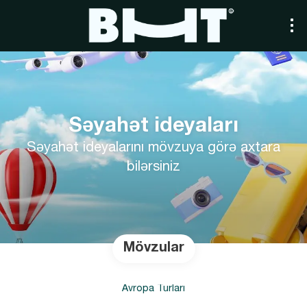
Səyahət ideyaları
Səyahət ideyalarını mövzuya görə axtara
bilərsiniz
Mövzular
Avropa Turları