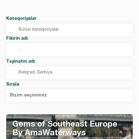
Kateqoriyalar
Fikirin adı
Təyinatın adı
Sırala
Bizim seçimimiz
Gems of Southeast Europe
By AmaWaterways