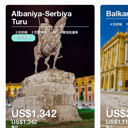
Albaniya-Serbiya
Balka
Turu
4 目的地
2 目的地
3 交通网络
4 晚
4 接送机服务
假期套餐
从
从
US$1,342
US$
US$1,342
US$1,1
每位
每位