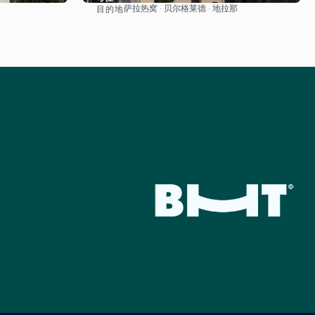
萨拉热窝 · 贝尔格莱德 · 地拉那
目的地
看到