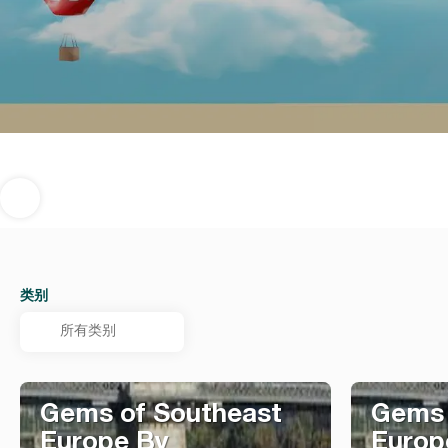
类别
Gems of Southeast
Gems 
Europe By
Europ