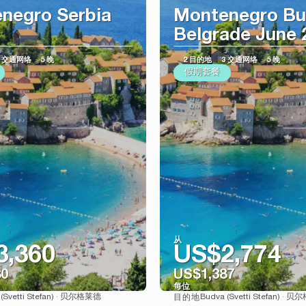
negro Serbia
Montenegro B
Belgrade June 
3 交通网络
5 晚
2 目的地
3 交通网络
5 晚
假期套餐
从
3,360
US$2,774
80
US$1,387
每位
 (Svetti Stefan) · 贝尔格莱德
Budva (Svetti Stefan) · 
目的地
看到
看到