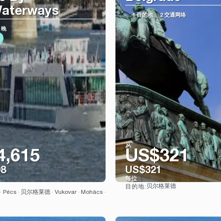
aterways
1 目的地
2 交通网络
 晚
从
4,615
US$321
08
US$321
每位
贝尔格莱德
目的地:
看到
看到
 · Pécs · 贝尔格莱德 · Vukovar · Mohács ·