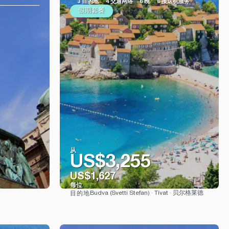
3 目的地
4 交通网络
6 晚
6 接送机服务
假期套餐
从
US$3,255
US$1,627
每位
Budva (Svetti Stefan) · Tívat · 贝尔格莱德
目的地
看到