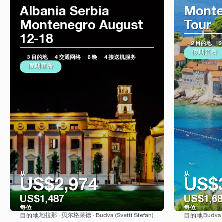
Albania Serbia
Monte
Montenegro August
Tour
12-18
2 目的地
假期套餐
3 目的地
4 交通网络
6 晚
4 接送机服务
假期套餐
从
从
US$2,974
US$
US$1,487
US$1,6
每位
每位
地拉那 · 贝尔格莱德 · Budva (Svetti Stefan)
Budva
目的地
目的地
看到