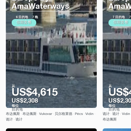
AmaWaterways
AmaW
6 目的地
7 晚
7 目的地
7
假期套餐
假期套餐
从
从
US$4,615
US$
US$2,308
US$2,3
每位
每位
目的地
目的地
看到
布达佩斯 · 布达佩斯 · Vukovar · 贝尔格莱德 · Pécs · Vidin ·
诡计 · 诡计 · Vidin
诡计 · 诡计
布达佩斯