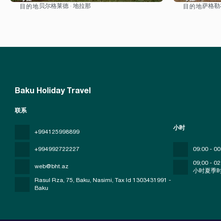
贝尔格莱德 · 地拉那
萨格勒布
目的地
目的地
看到
Baku Holiday Travel
联系
小时
+994125998899
+994992722227
09:00 - 00
09;00 - 02
web@bht.az
小时夏季
Rasul Rza, 75, Baku, Nasimi
, Tax Id 1303431991 -
Baku