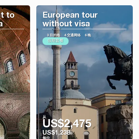
t to
European tour
a
without visa
3 目的地
4 交通网络
6 晚
假期套餐
从
US$2,475
US$1,238
每位