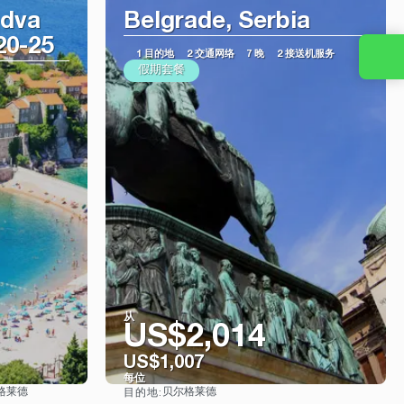
udva
Belgrade, Serbia
20-25
1 目的地
2 交通网络
7 晚
2 接送机服务
假期套餐
从
US$2,014
US$1,007
每位
贝尔格莱德
贝尔格莱德
目的地:
看到