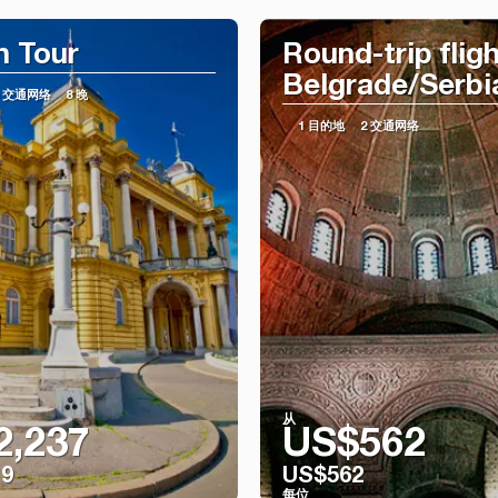
n Tour
Round-trip fligh
Belgrade/Serbi
5 交通网络
8 晚
1 目的地
2 交通网络
从
2,237
US$562
19
US$562
每位