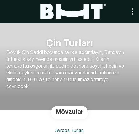
Çin Turları
Böyük Çin Səddi boyunca tarixlə addımlayın, Şanxayın
futuristik skyline-ında müasirliyi hiss edin, Xi’anın
terrakotta əsgərləri ilə qədim dövrlərə səyahət edin və
Guilin çaylarının möhtəşəm mənzərələrində ruhunuzu
dincəldin. BHT.az ilə hər an unudulmaz xatirəyə
çevriləcək.
Mövzular
Avropa Turları