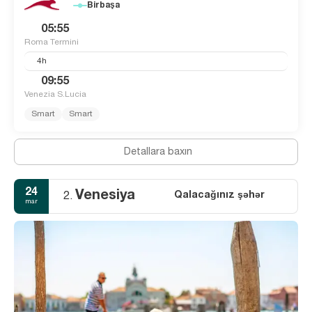
Birbaşa
05:55
Roma Termini
4h
09:55
Venezia S.Lucia
Smart
Smart
Detallara baxın
24
Venesiya
Qalacağınız şəhər
2.
mar