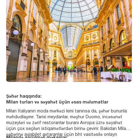
Şəhər haqqında:
Milan turları və səyahət üçün əsas məlumatlar
Milan İtaliyanın moda mərkəzi kimi tanınsa da, şəhər bununla
məhdudlaşmır. Tarixi meydanlar, məşhur Duomo, incəsənət
muzeyləri və zərif restoranlar buranı Avropa üzrə səyahət
üçün çox seçilən istiqamətlərdən birinə çevirir. Bakidan Milan
şəhərinə aviabilet axtaranlar üçün bht vasitəsilə onlayn
Milandə görülməli məkanlar