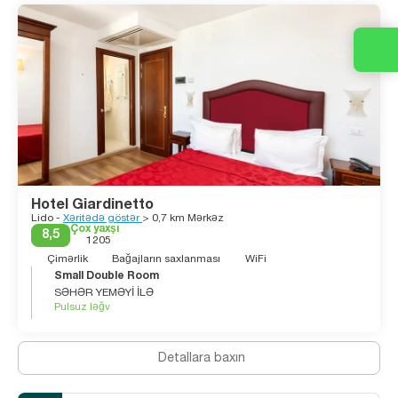
ətrafında fırlanır. Mozaika ilə örtülü San Marco Bazilikasının ən
yaxşı xüsusiyyəti Pala D’Oro, parlaq qızıl Bizans bas-reliefidir.
San Marco'nun solunda olan Torre dell’Orologio, gözəl
bəzədilmiş bir saat qülləsidir. Mədəniyyət qorxmazları üçün
Venedik rəsmçiliyinin ən yaxşısını Accademia'da yoxlayın.
Bəziləri deyir ki, turist Venedik həqiqətən Venedikdir, lakin
başqa Venediklər də var. Onları tapmaq üçün əsas
görüntülərdən uzaqlaşın və daha sakit yaşayış məhəllələrinə
daxil olun, hər bir daş və rəng labirentindən sihir çıxar, siz
həqiqətən də hayal qırıklığına uğramayacaqsınız.
Hotel Giardinetto
Lido -
Xəritədə göstər
> 0,7 km Mərkəz
Çox yaxşı
8,5
1205
Çimərlik
Bağajların saxlanması
WiFi
Small Double Room
SƏHƏR YEMƏYİ İLƏ
Pulsuz ləğv
Detallara baxın