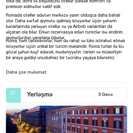
olsa da, dörd və beşulduzlu otellər yüksək komfort və
premium xidmətlər təklif edir.
Romada oteller adətən mərkəzə yaxın olduqca daha bahalı
olur. Daha sərfəli qiymətə qalmaq istəyənlər üçün şəhərin
kənarlarında yerləşən otellər və ya Airbnb variantları da
əlçatan ola bilər. Erkən rezervasiya edən turistlər isə endirimli
qiymətlərdən yararlana bilərlər.
Roma, həm tarixsevərlər, həm də rahat və lüks istirahət etmək
istəyənlər üçün unikal bir turizm məkanıdır. Roma turlari ilə bu
gözəl şəhəri kəşf edərək, mədəniyyətin, tarixin və müasirliyin
bir araya gəldiyi unudulmaz bir təcrübə yaşaya bilərsiniz.
Daha çox məlumat
21
Yerləşmə
3 Gecə
mar