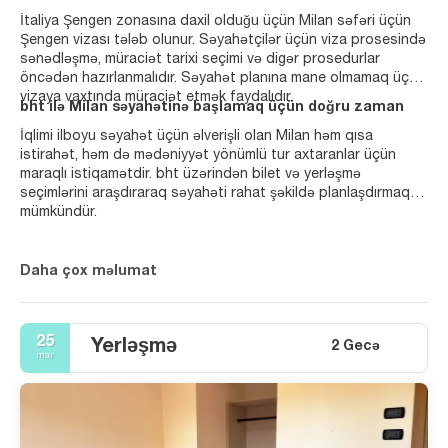
İtaliya Şengen zonasına daxil olduğu üçün Milan səfəri üçün
Şengen vizası tələb olunur. Səyahətçilər üçün viza prosesində
sənədləşmə, müraciət tarixi seçimi və digər prosedurlar
öncədən hazırlanmalıdır. Səyahət planına mane olmamaq üçün
vizaya vaxtında müraciət etmək faydalıdır.
bht ilə Milan səyahətinə başlamaq üçün doğru zaman
İqlimi ilboyu səyahət üçün əlverişli olan Milan həm qısa
istirahət, həm də mədəniyyət yönümlü tur axtaranlar üçün
maraqlı istiqamətdir. bht üzərindən bilet və yerləşmə
seçimlərini araşdıraraq səyahəti rahat şəkildə planlaşdırmaq
mümkündür.
Daha çox məlumat
25
Yerləşmə
2 Gecə
mar