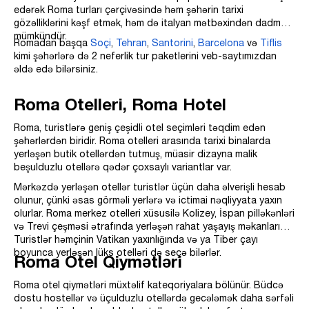
edərək Roma turları çərçivəsində həm şəhərin tarixi
gözəlliklərini kəşf etmək, həm də italyan mətbəxindən dadmaq
mümkündür.
Romadan başqa
Soçi
,
Tehran
,
Santorini
,
Barcelona
və
Tiflis
kimi şəhərlərə də 2 neferlik tur paketlerini veb-saytımızdan
əldə edə bilərsiniz.
Roma Otelleri, Roma Hotel
Roma, turistlərə geniş çeşidli otel seçimləri təqdim edən
şəhərlərdən biridir. Roma otelleri arasında tarixi binalarda
yerləşən butik otellərdən tutmuş, müasir dizayna malik
beşulduzlu otellərə qədər çoxsaylı variantlar var.
Mərkəzdə yerləşən otellər turistlər üçün daha əlverişli hesab
olunur, çünki əsas görməli yerlərə və ictimai nəqliyyata yaxın
olurlar. Roma merkez otelleri xüsusilə Kolizey, İspan pilləkənləri
və Trevi çeşməsi ətrafında yerləşən rahat yaşayış məkanlarıdır.
Turistlər həmçinin Vatikan yaxınlığında və ya Tiber çayı
boyunca yerləşən lüks otelləri də seçə bilərlər.
Roma Otel Qiymətləri
Roma otel qiymətləri müxtəlif kateqoriyalara bölünür. Büdcə
dostu hostellər və üçulduzlu otellərdə gecələmək daha sərfəli