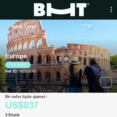
Rome, İtaliya
Europe
Tətil paketi
Ref ID:
18205679
Bir nəfər üçün qiymət :
US$937
2 Böyük