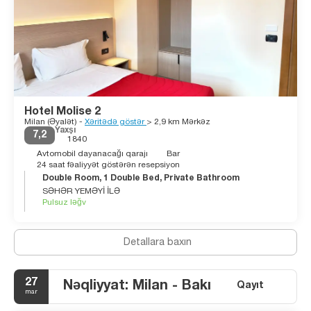
Hotel Molise 2
Milan (Əyalət) -
Xəritədə göstər
> 2,9 km Mərkəz
Yaxşı
7,2
1840
Avtomobil dayanacağı qarajı
Bar
24 saat fəaliyyət göstərən resepsiyon
Double Room, 1 Double Bed, Private Bathroom
SƏHƏR YEMƏYİ İLƏ
Pulsuz ləğv
Detallara baxın
27
Nəqliyyat: Milan - Bakı
Qayıt
mar