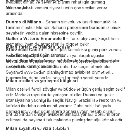
aviabilet almaq və səyahət planını rahatlıqla qurmaq
mümkündür.
Milan səyahəti zamanı ziyarət üçün çox seçilən yerlər
arasında:
Duomo di Milano
– Şəhərin simvolu və təsirli memarlığı ilə
tanınan məşhur kilsədir. Şəhərin panoramını buradan izləmək
səyahətin yadda qalan hissəsinə çevrilir.
Galleria Vittorio Emanuele II
– Tarixi alış-veriş keçidi həm
memarlığı, həm də atmosferi ilə diqqət çəkir.
Milan turları və Bakidan uçuşlar
Sforzesco Castle
– Tarixi qala kompleksi geniş park zonası
ilə birlikdə gəzinti üçün rahatdır.
Bakidan Milan şəhərinə birbaşa və ya əlaqəli uçuşlar
Navigli kanalları
– Axşam saatlarında işıqları və restoranları
mövcuddur. Uçuşların sayı mövsümə görə dəyişə bilsə də,
ilə canlı məkanlardan biridir.
onlayn bilet satışı vasitəsilə daha tez seçim etmək olur.
Səyahəti əvvəlcədən planlaşdırmaq aviabilet qiymətləri
baxımından daha sərfəli seçim tapmağa şərait yaradır.
Milan otelləri və yerləşmə bölgələri
Milan otelləri fərqli zövqlər və büdcələr üçün geniş seçim təklif
edir. Mərkəzi rayonlarda yerləşən otellər Duomo və qatar
stansiyasına yaxınlığı ilə seçilir. Navigli ərazisi isə restoran və
kafeləri ilə daha canlı mühit yaradır. Daha sakit bölgədə
qalmaq istəyənlər üçün Brera zonası uyğun hesab olunur.
bht üzərindən onlayn aviabilet almaqla yanaşı, otellərin bron
edilməsi də səyahəti tək məkanda planlaşdırmağa kömək edir.
Milan səyahəti və viza tələbləri