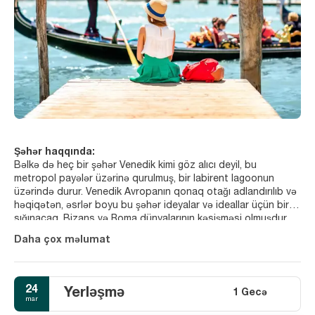
Şəhər haqqında:
Bəlkə də heç bir şəhər Venedik kimi göz alıcı deyil, bu
metropol payələr üzərinə qurulmuş, bir labirent lagoonun
üzərində durur. Venedik Avropanın qonaq otağı adlandırılıb və
həqiqətən, əsrlər boyu bu şəhər ideyalar və ideallar üçün bir
sığınacaq, Bizans və Roma dünyalarının kəsişməsi olmuşdur.
Bugün Venedik başqa növ qonaq otağıdır. Zəngin ziyarətçilər
Daha çox məlumat
Bizans saraylarını tamaşa etmək üçün gondolalara qalxırlar,
akkordeonçular tərəfindən serenadlaşdırılırlar və incəsənət
tərəfdarları Renaissanın əsərlərinə bir nəzər atmaq üçün
parmak ucunda dururlar. Heç bir abidə şəhərin özü qədər
24
Yerləşmə
1 Gecə
xatirələrdə qalmır, belə ki, əsas görüntüləri yalnız gəzinti üçün
mar
bir bahane kimi istifadə edin. Venedik San Marco meydanı