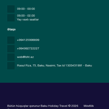
09:00 - 00:00
09;00 - 02;00
Yay vaxtı saatlar
Əlaqə
+994125998899
+994992722227
web@bht.az
Rasul Rza, 75, Baku, Nasimi
, Tax Id 1303431991 - Baku
Bütün hüquqlar qorunur Baku Holiday Travel © 2026
Məxfilik