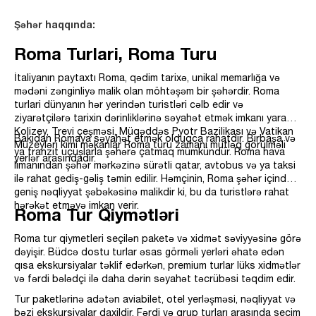
Şəhər haqqında:
Roma Turlari, Roma Turu
İtaliyanın paytaxtı Roma, qədim tarixə, unikal memarlığa və
mədəni zənginliyə malik olan möhtəşəm bir şəhərdir. Roma
turlari dünyanın hər yerindən turistləri cəlb edir və
ziyarətçilərə tarixin dərinliklərinə səyahət etmək imkanı yaradır.
Kolizey, Trevi çeşməsi, Müqəddəs Pyotr Bazilikası və Vatikan
Bakıdan Romaya səyahət etmək olduqca rahatdır. Birbaşa və
Muzeyləri kimi məkanlar Roma turu zamanı mütləq görülməli
ya tranzit uçuşlarla şəhərə çatmaq mümkündür. Roma hava
yerlər arasındadır.
limanından şəhər mərkəzinə sürətli qatar, avtobus və ya taksi
ilə rahat gediş-gəliş təmin edilir. Həmçinin, Roma şəhər içində
geniş nəqliyyat şəbəkəsinə malikdir ki, bu da turistlərə rahat
hərəkət etməyə imkan verir.
Roma Tur Qiymətləri​
Roma tur qiymetleri seçilən paketə və xidmət səviyyəsinə görə
dəyişir. Büdcə dostu turlar əsas görməli yerləri əhatə edən
qısa ekskursiyalar təklif edərkən, premium turlar lüks xidmətlər
və fərdi bələdçi ilə daha dərin səyahət təcrübəsi təqdim edir.
Tur paketlərinə adətən aviabilet, otel yerləşməsi, nəqliyyat və
bəzi ekskursiyalar daxildir. Fərdi və qrup turları arasında seçim