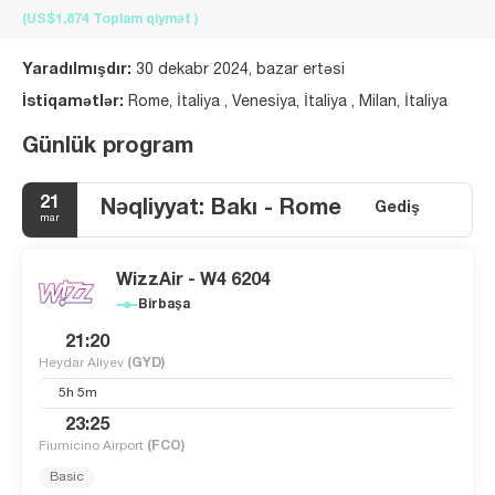
(US$1,874
Toplam qiymət
)
Yaradılmışdır:
30 dekabr 2024, bazar ertəsi
İstiqamətlər:
Rome, İtaliya , Venesiya, İtaliya , Milan, İtaliya
Günlük program
21
Nəqliyyat: Bakı - Rome
Gediş
mar
WizzAir - W4 6204
Birbaşa
21:20
Heydar Aliyev
(GYD)
5h 5m
23:25
Fiumicino Airport
(FCO)
Basic