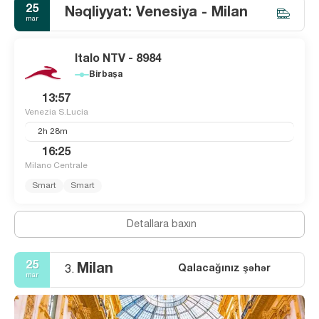
25
Nəqliyyat: Venesiya - Milan
mar
Italo NTV - 8984
Birbaşa
13:57
Venezia S.Lucia
2h 28m
16:25
Milano Centrale
Smart
Smart
Detallara baxın
25
Milan
Qalacağınız şəhər
3.
mar