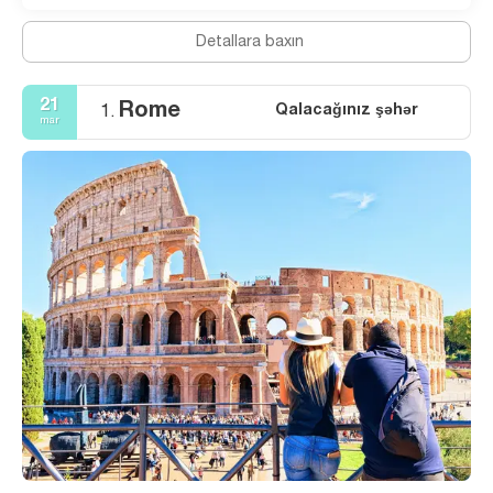
Detallara baxın
21
Rome
Qalacağınız şəhər
1.
mar