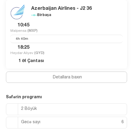
Azerbaijan Airlines - J2 36
Birbaşa
10:45
Malpensa
(MXP)
4h 40m
18:25
Heydar Aliyev
(GYD)
1 Əl Çantası
Detallara baxın
Səfərin programı
2 Böyük
Gecə sayı
6