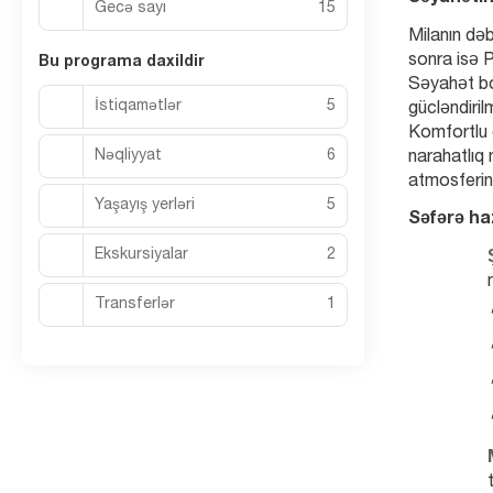
Gecə sayı
15
Milanın dəb
sonra isə P
Bu programa daxildir
Səyahət bo
İstiqamətlər
5
gücləndiril
Komfortlu o
Nəqliyyat
6
narahatlıq 
atmosferin
Yaşayış yerləri
5
Səfərə haz
Ekskursiyalar
2
Transferlər
1