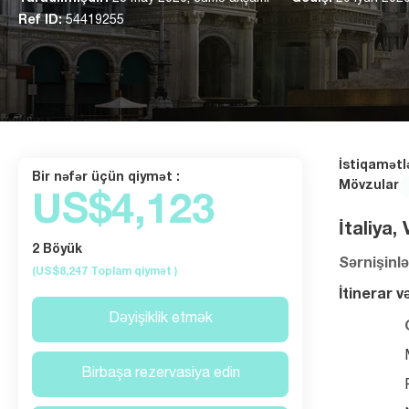
Ref ID:
54419255
İstiqamətl
Bir nəfər üçün qiymət :
Mövzular
US$4,123
İtaliya,
2 Böyük
Sərnişinlə
(US$8,247
Toplam qiymət
)
İtinerar v
Dəyişiklik etmək
Birbaşa rezervasiya edin