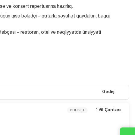
asə və konsert repertuarına hazırlıq.
üçün qısa bələdçi – qatarla səyahət qaydaları, bagaj 
kitabçası – restoran, otel və nəqliyyatda ünsiyyəti 
Gediş
1 Əl Çantası
BUDGET