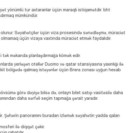
yyət yönümlü tur axtaranlar üçün maraqlı istiqamətdir. bht
laşdırmaq mümkündür.
b olunur. Səyahətçilər üçün viza prosesində sənədləşmə, müraciət
e olmamaq üçün vizaya vaxtında müraciət etmək faydalıdır.
əti tək məkanda planlaşdırmağa kömək edir.
onlarda yerləşən otellər Duomo və qatar stansiyasına yaxınlığı ilə
ha sakit bölgədə qalmaq istəyənlər üçün Brera zonası uyğun hesab
övsümə görə dəyişə bilsə də, onlayn bilet satışı vasitəsilə daha
xımından daha sərfəli seçim tapmağa şərait yaradır.
ədir. Şəhərin panoramını buradan izləmək səyahətin yadda qalan
mosferi ilə diqqət çəkir.