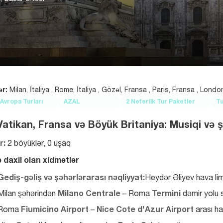
ər:
Milan, İtaliya , Rome, İtaliya , Gözəl, Fransa , Paris, Fransa , London
Avropa Turları
AZAL
2 Neferlik Tur Paketler
Tu
 Vatikan, Fransa və Böyük Britaniya: Musiqi və ş
r:
 2 böyüklər, 0 uşaq
ə daxil olan xidmətlər
Gediş-gəliş və şəhərlərarası nəqliyyat:
Heydər Əliyev hava li
Milan şəhərindən 
Milano Centrale
 – Roma 
Termini
 dəmir yolu 
Roma 
Fiumicino Airport
 – 
Nice Cote d'Azur Airport
 arası ha