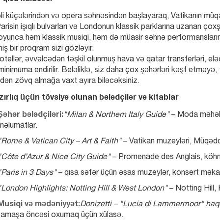
li küçələrindən və opera səhnəsindən başlayaraq, Vatikanın müqəd
arisin işıqlı bulvarları və Londonun klassik parklarına uzanan çoxş
yunca həm klassik musiqi, həm də müasir səhnə performanslarını ə
miş bir proqram sizi gözləyir.
tellər, əvvəlcədən təşkil olunmuş hava və qatar transferləri, eləc
minimuma endirilir. Beləliklə, siz daha çox şəhərləri kəşf etməy
dən zövq almağa vaxt ayıra biləcəksiniz.
ırlıq üçün tövsiyə olunan bələdçilər və kitablar
Şəhər bələdçiləri:
"Milan & Northern Italy Guide"
 – Moda məhəll
məlumatlar.
"Rome & Vatican City – Art & Faith"
 – Vatikan muzeyləri, Müqədd
"Côte d’Azur & Nice City Guide"
 – Promenade des Anglais, köhnə 
"Paris in 3 Days"
 – qısa səfər üçün əsas muzeylər, konsert məkanl
"London Highlights: Notting Hill & West London"
 – Notting Hill
Musiqi və mədəniyyət:
Donizetti – "Lucia di Lammermoor" haq
tamaşa öncəsi oxumaq üçün xülasə.