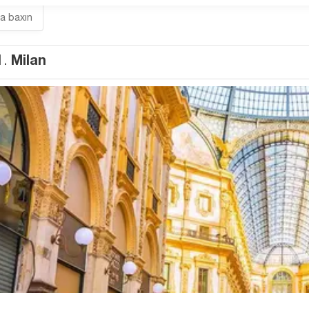
ra baxın
1.
Milan