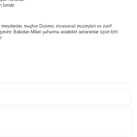
üçün rahatdır.
biridir.
xi meydanlar, məşhur Duomo, incəsənət muzeyləri və zərif
evirir. Bakidan Milan şəhərinə aviabilet axtaranlar üçün bht
r.