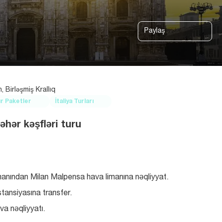
Paylaş
, Birləşmiş Krallıq
r Paketler
İtaliya Turları
əhər kəşfləri turu
manından Milan Malpensa hava limanına nəqliyyat.
stansiyasına transfer.
va nəqliyyatı.