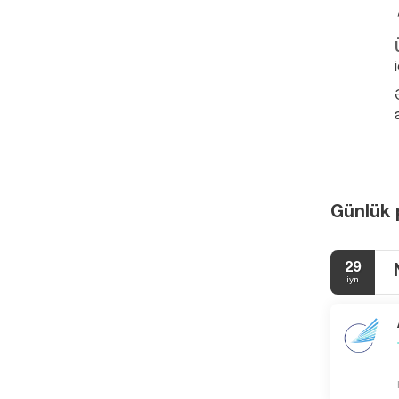
Günlük
29
iyn