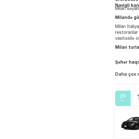
Sforzesco
Navigli kan
Milan səyah
Milandə gö
Milan İtali
restoranlar
vasitəsilə 
Milan turl
Şəhər haqq
Daha çox
29
iyn