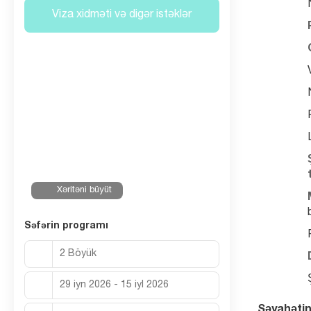
Viza xidməti və digər istəklər
Xəritəni büyüt
Səfərin programı
2 Böyük
29 iyn 2026 - 15 iyl 2026
Səyahətin