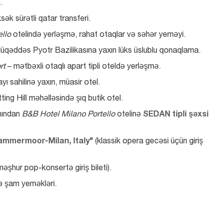
.
sək sürətli qatar transferi.
llo
 otelində yerləşmə, rahat otaqlar və səhər yeməyi.
üqəddəs Pyotr Bazilikasına yaxın lüks üslublu qonaqlama.
rt
 – mətbəxli otaqlı apart tipli oteldə yerləşmə.
yı sahilinə yaxın, müasir otel.
ting Hill məhəlləsində şıq butik otel.
ından 
B&B Hotel Milano Portello
 otelinə 
SEDAN tipli şəxsi 
ammermoor-Milan, Italy"
 (klassik opera gecəsi üçün giriş 
əşhur pop-konsertə giriş bileti).
ə şam yeməkləri.