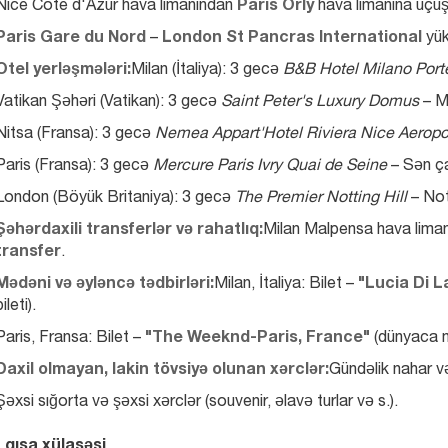
Nice Cote d'Azur hava limanından 
Paris Orly
 hava limanına uçuş
Paris Gare du Nord
 – 
London St Pancras International
 yük
Otel yerləşmələri:
Milan (İtaliya): 3 gecə 
B&B Hotel Milano Porte
Vatikan Şəhəri (Vatikan): 3 gecə 
Saint Peter's Luxury Domus
 – M
Nitsa (Fransa): 3 gecə 
Nemea Appart'Hotel Riviera Nice Aeropo
Paris (Fransa): 3 gecə 
Mercure Paris Ivry Quai de Seine
 – Sən ça
London (Böyük Britaniya): 3 gecə 
The Premier Notting Hill
 – Not
Şəhərdaxili transferlər və rahatlıq:
Milan Malpensa hava liman
transfer
.
Mədəni və əyləncə tədbirləri:
Milan, İtaliya: Bilet – 
"Lucia Di L
bileti).
Paris, Fransa: Bilet – 
"The Weeknd-Paris, France"
 (dünyaca m
Daxil olmayan, lakin tövsiyə olunan xərclər:
Gündəlik nahar v
Şəxsi sığorta və şəxsi xərclər (souvenir, əlavə turlar və s.).
 qısa xülasəsi