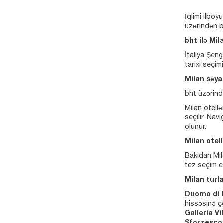
İqlimi ilbo
üzərindən b
bht ilə Mi
İtaliya Şen
tarixi seçi
Milan səyah
bht üzərind
Milan otellə
seçilir. Nav
olunur.
Milan otell
Bakidan Mil
tez seçim e
Milan turl
Duomo di 
hissəsinə çev
Galleria Vi