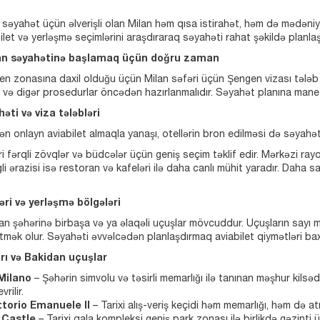
yu səyahət üçün əlverişli olan Milan həm qısa istirahət, həm də mədəni
ilet və yerləşmə seçimlərini araşdıraraq səyahəti rahat şəkildə plan
lan səyahətinə başlamaq üçün doğru zaman
gen zonasına daxil olduğu üçün Milan səfəri üçün Şengen vizası tələ
mi və digər prosedurlar öncədən hazırlanmalıdır. Səyahət planına man
əti və viza tələbləri
ən onlayn aviabilet almaqla yanaşı, otellərin bron edilməsi də səyah
ri fərqli zövqlər və büdcələr üçün geniş seçim təklif edir. Mərkəzi ray
igli ərazisi isə restoran və kafeləri ilə daha canlı mühit yaradır. Da
əri və yerləşmə bölgələri
an şəhərinə birbaşa və ya əlaqəli uçuşlar mövcuddur. Uçuşların sayı m
tmək olur. Səyahəti əvvəlcədən planlaşdırmaq aviabilet qiymətləri ba
arı və Bakidan uçuşlar
Milano
– Şəhərin simvolu və təsirli memarlığı ilə tanınan məşhur kils
rilir.
ttorio Emanuele II
– Tarixi alış-veriş keçidi həm memarlığı, həm də at