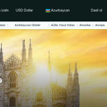
 izahı
USD Dollar
Azərbaycan
Daxil ol
ları
Azərbaycan Otellər
AZAL Hava Yolları
Amerika
Avropa
ə