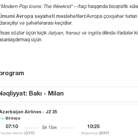
"Modern Pop Icons: The Weeknd"
 – ifaçı haqqında bioqrafik xül
Ümumi Avropa səyahəti məsləhətləri:
Avropa çoxşəhər turları 
idarəçiliyi və şəhərlərarası keçidlər.
Əsas sözlər üçün kiçik 
italyan, fransız və ingilis
 dilində ifadələr 
asanlaşdırmaq üçün.
 program
Nəqliyyat: Bakı - Milan
Azerbaijan Airlines - J2 35
Birbaşa
07:10
10:25
5h 15m
Heydar Aliyev
(GYD)
Malpensa
(MXP)