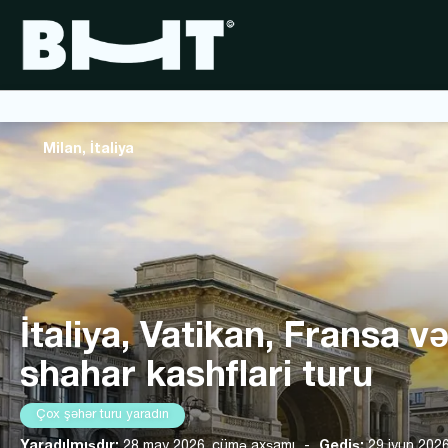
Milan, İtaliya
İtaliya, Vatikan, Fransa v
shahar kashflari turu
Çox şəhər turu yaradın
Yaradılmışdır:
28 may 2026, cümə axşamı
-
Gediş:
29 iyun 2026