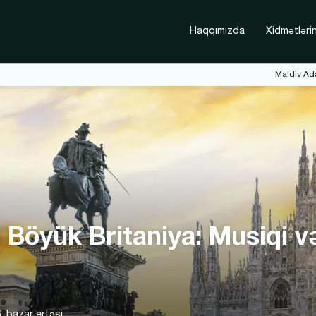
Haqqımızda
Xidmətlərin
Maldiv Ada
ə Böyük Britaniya: Musiqi v
, bazar ertəsi