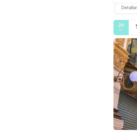
Detalla
29
iyn