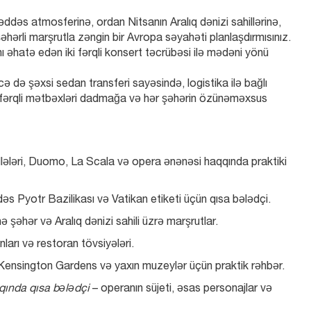
dəs atmosferinə, ordan Nitsanın Aralıq dənizi sahillərinə, 
əhərli marşrutla zəngin bir Avropa səyahəti planlaşdırmısınız. 
hatə edən iki fərqli konsert təcrübəsi ilə mədəni yönü 
ə də şəxsi sedan transferi sayəsində, logistika ilə bağlı 
ə, fərqli mətbəxləri dadmağa və hər şəhərin özünəməxsus 
ələri, Duomo, La Scala və opera ənənəsi haqqında praktiki 
əs Pyotr Bazilikası və Vatikan etiketi üçün qısa bələdçi.
şəhər və Aralıq dənizi sahili üzrə marşrutlar.
arı və restoran tövsiyələri.
, Kensington Gardens və yaxın muzeylər üçün praktik rəhbər.
qında qısa bələdçi
 – operanın süjeti, əsas personajlar və 