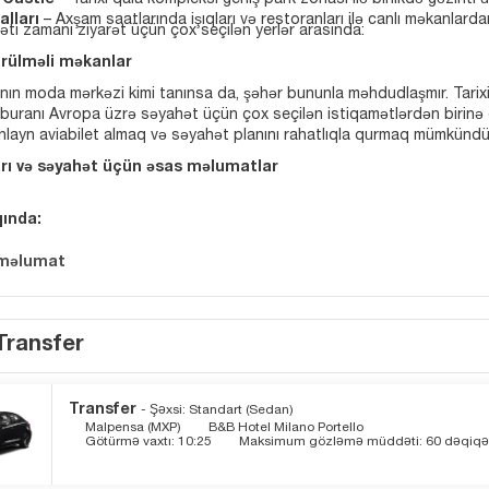
 Castle
– Tarixi qala kompleksi geniş park zonası ilə birlikdə gəzinti 
alları
– Axşam saatlarında işıqları və restoranları ilə canlı məkanlardan 
əti zamanı ziyarət üçün çox seçilən yerlər arasında:
rülməli məkanlar
yanın moda mərkəzi kimi tanınsa da, şəhər bununla məhdudlaşmır. Tari
 buranı Avropa üzrə səyahət üçün çox seçilən istiqamətlərdən birinə ç
onlayn aviabilet almaq və səyahət planını rahatlıqla qurmaq mümkündü
arı və səyahət üçün əsas məlumatlar
ında:
 məlumat
Transfer
Transfer
- Şəxsi: Standart (Sedan)
Malpensa (MXP)
B&B Hotel Milano Portello
Götürmə vaxtı: 10:25
Maksimum gözləmə müddəti: 60 dəqiqə