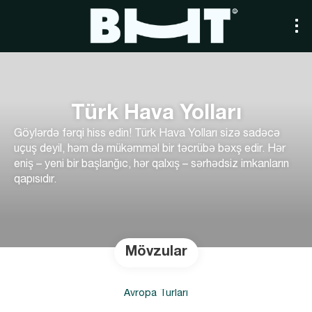
Türk Hava Yolları
Göylərdə fərqi hiss edin! Türk Hava Yolları sizə sadəcə
uçuş deyil, həm də mükəmməl bir təcrübə bəxş edir. Hər
eniş – yeni bir başlanğıc, hər qalxış – sərhədsiz imkanların
qapısıdır.
Mövzular
Avropa Turları