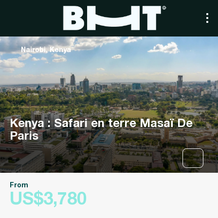
Nairobi, Kenya
Kenya : Safari en terre Masaï De
Paris
From
US$3,780