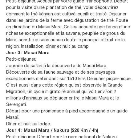
Petit-déjeuner. Accueil par votre guide francophone. Départ
pour la visite d’une plantation de thé, vous découvrirez
comment le thé kényan est cultivé, cueilli et traité. Déjeuner
dans les jardins de la ferme avec dégustation de thé. Route
en direction du Masai Mara. Ce lieu accueille une faune d’une
richesse exceptionnelle et la savane, peuplée de gnous du
Mara, constitue sans aucun doute le principal attrait de la
région. Installation, dîner et nuit au camp
Jour 3 : Masai Mara
Petit-déjeuner.
Journée de safari à la découverte du Masaï Mara.
Découverte de sa faune sauvage et de ses paysages
exceptionnels s’étendant sur 1510 km². Déjeuner pique-nique.
C'est aussi dans cette région qu’est observée la Grande
Migration, un cycle migratoire annuel qui voit environ 2
millions d’animaux se déplacer entre le Masai Mara et le
Serengeti.
Départ pour une promenade à pied accompagné d’un guide
Masaï.
Dîner et nuit au lodge.
Jour 4 : Masai Mara / Nakuru (220 Km / 4h)
Petit-déjeuner. Départ pour le parc national de Nakuru.