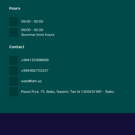
Hours
09:00 - 00:00
09;00 - 02;00
Summer time hours
Contact
+994125998899
+994992722227
web@bht.az
Rasul Rza, 75, Baku, Nasimi
, Tax Id 1303431991 - Baku