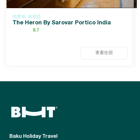
内罗毕, 肯尼亞
The Heron By Sarovar Portico India
8.7
查看住宿
Baku Holiday Travel