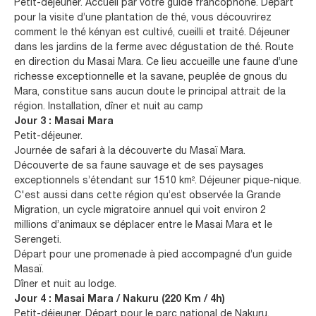
Petit-déjeuner. Accueil par votre guide francophone. Départ
pour la visite d’une plantation de thé, vous découvrirez
comment le thé kényan est cultivé, cueilli et traité. Déjeuner
dans les jardins de la ferme avec dégustation de thé. Route
en direction du Masai Mara. Ce lieu accueille une faune d’une
richesse exceptionnelle et la savane, peuplée de gnous du
Mara, constitue sans aucun doute le principal attrait de la
région. Installation, dîner et nuit au camp
Jour 3 : Masai Mara
Petit-déjeuner.
Journée de safari à la découverte du Masaï Mara.
Découverte de sa faune sauvage et de ses paysages
exceptionnels s’étendant sur 1510 km². Déjeuner pique-nique.
C'est aussi dans cette région qu’est observée la Grande
Migration, un cycle migratoire annuel qui voit environ 2
millions d’animaux se déplacer entre le Masai Mara et le
Serengeti.
Départ pour une promenade à pied accompagné d’un guide
Masaï.
Dîner et nuit au lodge.
Jour 4 : Masai Mara / Nakuru (220 Km / 4h)
Petit-déjeuner. Départ pour le parc national de Nakuru.