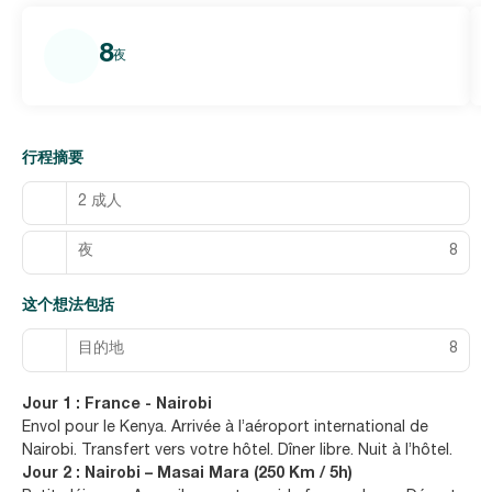
8
夜
行程摘要
2 成人
夜
8
这个想法包括
目的地
8
Jour 1 : France - Nairobi
Envol pour le Kenya. Arrivée à l’aéroport international de
Nairobi. Transfert vers votre hôtel. Dîner libre. Nuit à l’hôtel.
Jour 2 : Nairobi – Masai Mara (250 Km / 5h)