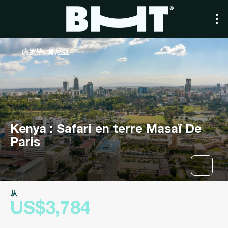
内罗毕, 肯尼亞
Kenya : Safari en terre Masaï De
Paris
从
US$3,784