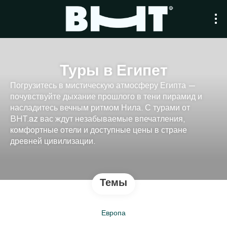
Туры в Египет
Погрузитесь в мистическую атмосферу Египта —
почувствуйте дыхание прошлого в тени пирамид и
насладитесь вечным ритмом Нила. С турами от
BHT.az вас ждут незабываемые впечатления,
комфортные отели и доступные цены в стране
древней цивилизации.
Темы
Европа