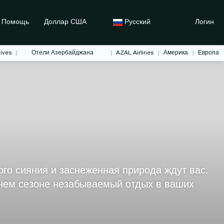
Помощь
Доллар США
Русский
Логин
ives
Отели Азербайджана
AZAL Airlines
Америка
Европа
го сияния и заснеженная природа ждут вас.
мнем сезоне незабываемый отдых в ваших