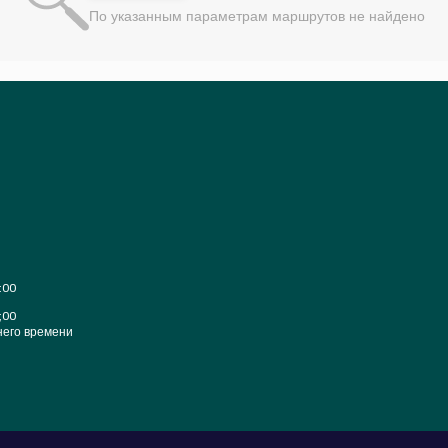
По указанным параметрам маршрутов не найдено
:00
;00
него времени