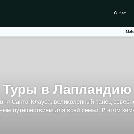
О Нас
Mald
Туры в Лапландию
ня Санта-Клауса, великолепный танец северно
чным путешествием для всей семьи. В этом зи