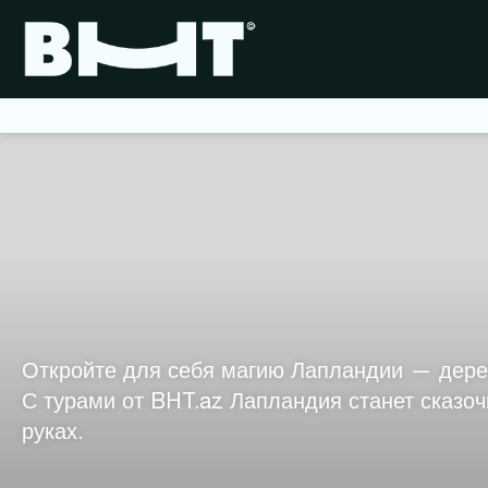
Откройте для себя магию Лапландии — дерев
С турами от BHT.az Лапландия станет сказо
руках.