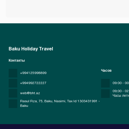
Baku Holiday Travel
Контакты
Часов
+994125998899
+994992722227
09:00 - 00
09;00 - 02
web@bht.az
Часы лет
Rasul Rza, 75, Baku, Nasimi
, Tax Id 1303431991 -
Baku