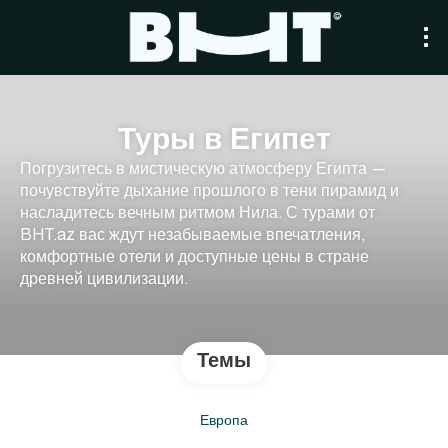
Туры в Египет
Погрузитесь в мистическую атмосферу Египта —
почувствуйте дыхание прошлого в тени пирамид и
насладитесь вечным ритмом Нила. С турами от
BHT.az вас ждут незабываемые впечатления,
комфортные отели и доступные цены в стране
древней цивилизации.
Темы
Европа