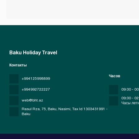
Baku Holiday Travel
Контакты
Часов
+994125998899
+994992722227
09:00 - 00
09;00 - 02
web@bht.az
Часы лет
Rasul Rza, 75, Baku, Nasimi
, Tax Id 1303431991 -
Baku