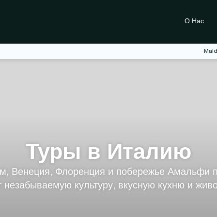
О Нас
Mald
Туры в Италию
, Венеция, Флоренция и побережье Амальфи пе
т незабываемую культуру, вкусную кухню и жив