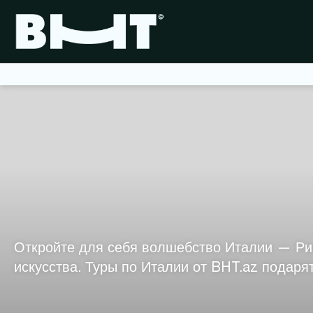
Откройте для себя волшебство Италии — Рим
искусства. Туры по Италии от BHT.az подаря