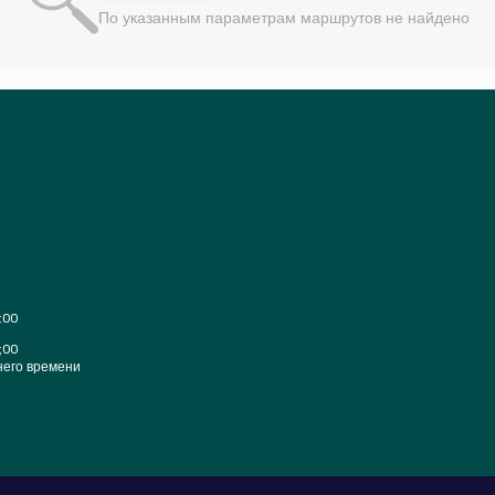
По указанным параметрам маршрутов не найдено
:00
;00
него времени