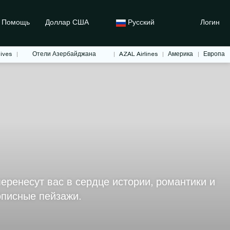
Помощь
Доллар США
Русский
Логин
ives
Отели Азербайджана
AZAL Airlines
Америка
Европа
ренесут вас в сердце истории, романтики и
описные пейзажи.