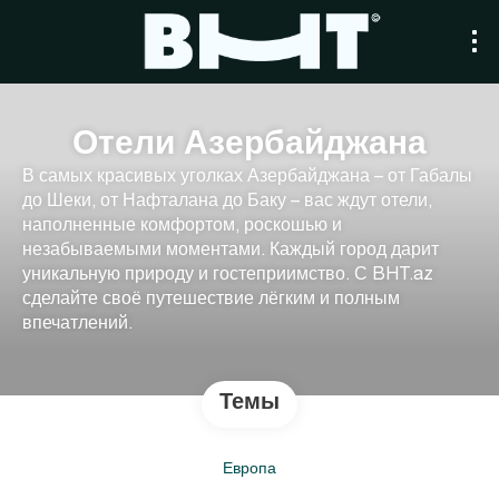
Отели Азербайджана
В самых красивых уголках Азербайджана – от Габалы
до Шеки, от Нафталана до Баку – вас ждут отели,
наполненные комфортом, роскошью и
незабываемыми моментами. Каждый город дарит
уникальную природу и гостеприимство. С BHT.az
сделайте своё путешествие лёгким и полным
впечатлений.
Темы
Европа