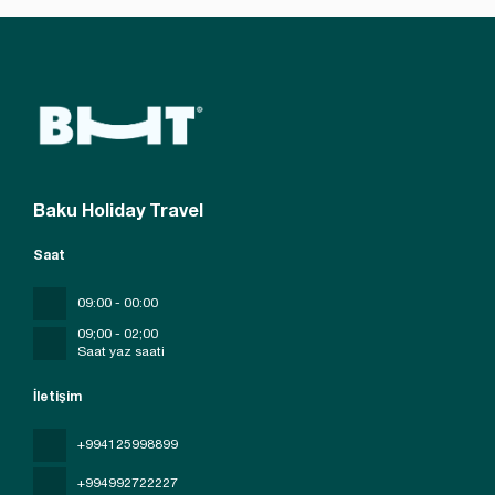
Baku Holiday Travel
Saat
09:00 - 00:00
09;00 - 02;00
Saat yaz saati
İletişim
+994125998899
+994992722227