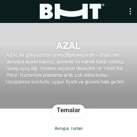
AZAL
AZAL ile gökyüzünün sınırsızlığını keşfedin – Bakü’den
dünyaya açılan kapınız, güvenilir ve kaliteli hava yolunuz.
Geniş uçuş ağı, modern seyahat deneyimi ve 'Hold the
Price' hizmetiyle planlama artık çok daha kolay.
Uçuşlarınızı konforlu, uygun fiyatlı ve güvenli hale getirin.
Temalar
Avrupa Turları