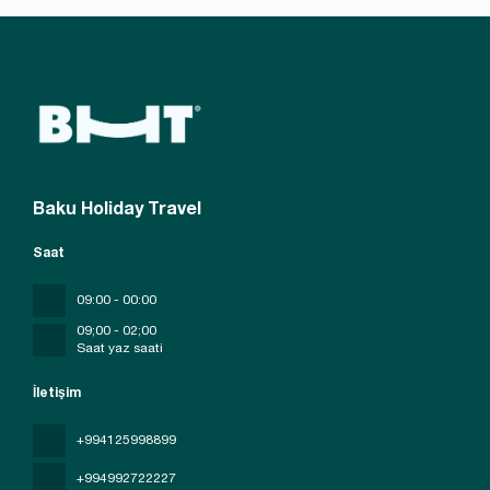
Baku Holiday Travel
Saat
09:00 - 00:00
09;00 - 02;00
Saat yaz saati
İletişim
+994125998899
+994992722227