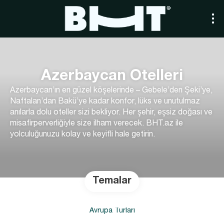
Azerbaycan Otelleri
Azerbaycan’ın en güzel köşelerinde – Gebele’den Şeki’ye,
Naftalan’dan Bakü’ye kadar konfor, lüks ve unutulmaz
anılarla dolu oteller sizi bekliyor. Her şehir, eşsiz doğası ve
misafirperverliğiyle size ilham verecek. BHT.az ile
yolculuğunuzu kolay ve keyifli hale getirin.
Temalar
Avrupa Turları